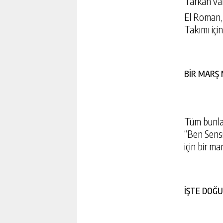
Tarkan var
El Roman, 
Takımı için
BİR MARŞ 
Tüm bunlar
“Ben Sensi
için bir m
METEOROLOJIDEN İSTANB
UYARISI
İŞTE DOĞU
GÜNLÜK HABER AK