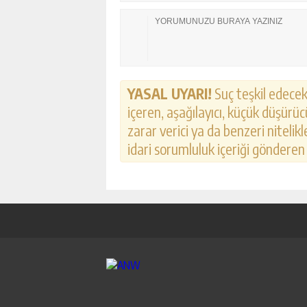
YASAL UYARI!
Suç teşkil edecek,
içeren, aşağılayıcı, küçük düşürücü
zarar verici ya da benzeri nitelik
idari sorumluluk içeriği gönderen k