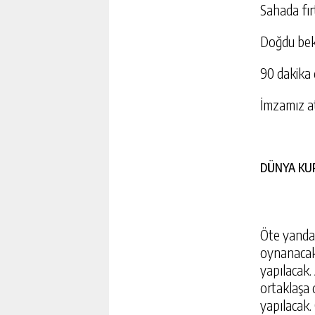
Sahada fır
Doğdu bek
90 dakika d
İmzamız at
DÜNYA KUP
Öte yandan
oynanacak.
yapılacak.
ortaklaşa 
yapılacak.