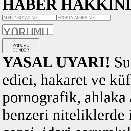
HABER HAKKIND
YORUMU
GÖNDER
YASAL UYARI!
Suç
edici, hakaret ve kü
pornografik, ahlaka a
benzeri niteliklerde