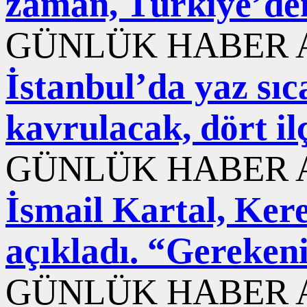
zaman, Türkiye’den
GÜNLÜK HABER A
İstanbul’da yaz sı
kavrulacak, dört il
GÜNLÜK HABER A
İsmail Kartal, Ker
açıkladı. “Gereken
GÜNLÜK HABER A