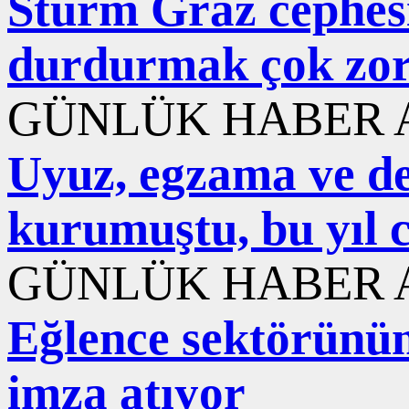
Sturm Graz cephesi
durdurmak çok zo
GÜNLÜK HABER A
Uyuz, egzama ve der
kurumuştu, bu yıl 
GÜNLÜK HABER A
Eğlence sektörünün 
imza atıyor