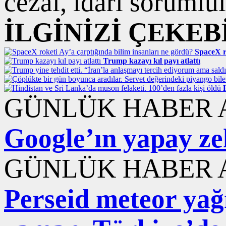
cezai, idari sorumlul
İLGİNİZİ ÇEKEB
SpaceX r
Trump kazayı kıl payı atlattı
GÜNLÜK HABER A
Google’ın yapay ze
GÜNLÜK HABER A
Perseid meteor ya