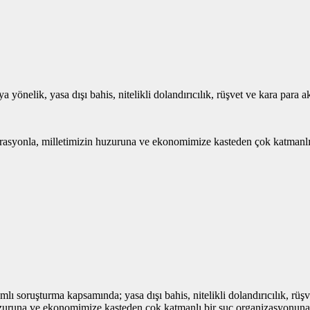
yönelik, yasa dışı bahis, nitelikli dolandırıcılık, rüşvet ve kara para a
asyonla, milletimizin huzuruna ve ekonomimize kasteden çok katmanlı bi
soruşturma kapsamında; yasa dışı bahis, nitelikli dolandırıcılık, rüşv
uzuruna ve ekonomimize kasteden çok katmanlı bir suç organizasyonuna ağ