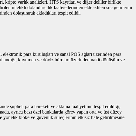
kripto varlık analizleri, HTS kayıtları ve diğer deliller birlikte
len nitelikli dolandırıcılık faaliyetlerinden elde edilen suç gelirlerini
inden dolaştırarak akladıkları tespit edildi.
ı, elektronik para kuruluşları ve sanal POS ağları üzerinden para
lde kullandığı, kuyumcu ve döviz büroları üzerinden nakit dönüşüm ve
e şüpheli para hareketi ve aklama faaliyetinin tespit edildiği,
urmada, ayrıca bazı özel bankalarda görev yapan orta ve üst düzey
ne yönelik bloke ve güvenlik süreçlerinin etkisiz hale getirilmesine