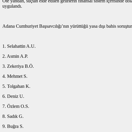
Öte yandan, suçtan elde edilen gelirlerin finansal sistem içerisinde dol
uygulandı.
Adana Cumhuriyet Başsavcılığı’nın yürüttüğü yasa dışı bahis soruştur
1.⁠ ⁠Selahattin A.U.
2.⁠ ⁠Asmin A.P.
3.⁠ ⁠Zekeriya B.Ö.
4.⁠ ⁠Mehmet S.
5.⁠ ⁠Tolgahan K.
6.⁠ ⁠Deniz U.
7.⁠ ⁠Özlem O.S.
8.⁠ ⁠Sadık G.
9.⁠ ⁠Buğra S.