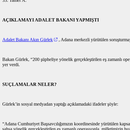
33.⁠ ⁠Tamer A.
AÇIKLAMAYI ADALET BAKANI YAPMIŞTI
Adalet Bakanı Akın Gürlek
, Adana merkezli yürütülen soruşturmaya 
Bakan Gürlek, “200 şüpheliye yönelik gerçekleştirilen eş zamanlı oper
yer verdi.
SUÇLAMALAR NELER?
Gürlek’in sosyal medyadan yaptığı açıklamadaki ifadeler şöyle:
“Adana Cumhuriyet Başsavcılığımızın koordinesinde yürütülen kapsamlı 
şahsa yönelik gerçekleştirilen eş zamanlı operasyonla, milletimizin h