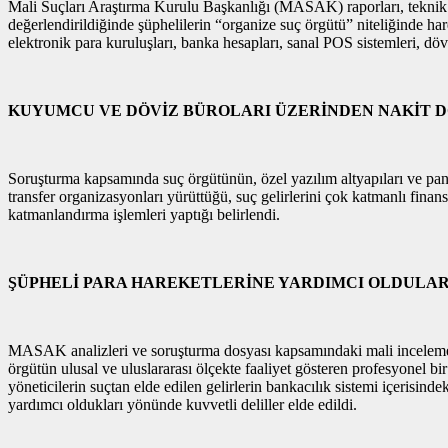
Mali Suçları Araştırma Kurulu Başkanlığı (MASAK) raporları, teknik ve fi
değerlendirildiğinde şüphelilerin “organize suç örgütü” niteliğinde hare
elektronik para kuruluşları, banka hesapları, sanal POS sistemleri, dövi
KUYUMCU VE DÖVİZ BÜROLARI ÜZERİNDEN NAKİT 
Soruşturma kapsamında suç örgütünün, özel yazılım altyapıları ve panel 
transfer organizasyonları yürüttüğü, suç gelirlerini çok katmanlı finan
katmanlandırma işlemleri yaptığı belirlendi.
ŞÜPHELİ PARA HAREKETLERİNE YARDIMCI OLDULA
MASAK analizleri ve soruşturma dosyası kapsamındaki mali incelemelerd
örgütün ulusal ve uluslararası ölçekte faaliyet gösteren profesyonel b
yöneticilerin suçtan elde edilen gelirlerin bankacılık sistemi içerisind
yardımcı oldukları yönünde kuvvetli deliller elde edildi.