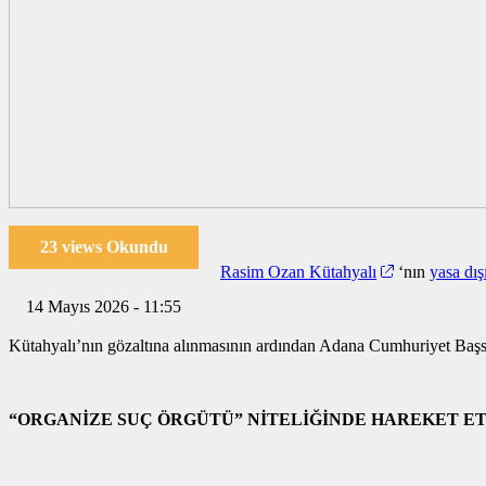
23 views Okundu
Rasim Ozan Kütahyalı
‘nın
yasa dış
14 Mayıs 2026 - 11:55
Kütahyalı’nın gözaltına alınmasının ardından Adana Cumhuriyet Başsavc
“ORGANİZE SUÇ ÖRGÜTÜ” NİTELİĞİNDE HAREKET E