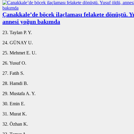
Çanakkale’de böcek ilaçlaması felakete dönüştü. Y
annesi yoğun bakımda
23. Taylan P. Y.
24. GÜNAY U.
25. Mehmet E. U.
26.⁠ ⁠Yusuf O.
27. ⁠Fatih S.
28.⁠ ⁠Hamdi B.
29.⁠ ⁠Mustafa A. Y.
30.⁠ ⁠Emin E.
31.⁠ ⁠Murat K.
32.⁠ ⁠Özhan K.