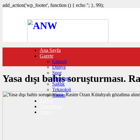
add_action('wp_footer', function () { echo '
'; }, 99);
Ana Sayfa
FOTO GALERİ
Gazete
VIDEO GALERİ
Güncel
TRAFİK DURUMU
Dünya
NÖBETÇİ ECZANELER
Spor
CANLI SONUÇLAR
Yasa dışı bahis soruşturması. R
Ekonomi
HABER GÖNDER
Sağlık
BURÇLAR
Teknoloji
İLETİŞİM
Yaşam
Radyo
Televizyon
Video