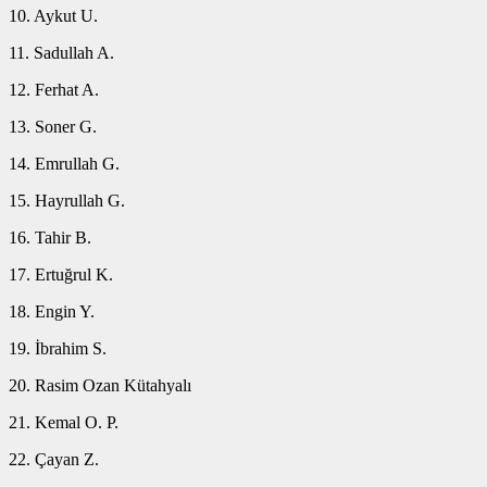
10.⁠ ⁠Aykut U.
11.⁠ ⁠Sadullah A.
12.⁠ ⁠Ferhat A.
13.⁠ ⁠Soner G.
14.⁠ ⁠Emrullah G.
15.⁠ ⁠Hayrullah G.
16.⁠ ⁠Tahir B.
17.⁠ ⁠Ertuğrul K.
18.⁠ ⁠Engin Y.
19.⁠ ⁠İbrahim S.
20.⁠ ⁠Rasim Ozan Kütahyalı
21.⁠ ⁠Kemal O. P.
22. Çayan Z.