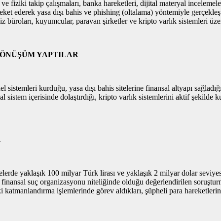
ziki takip çalışmaları, banka hareketleri, dijital materyal incelemeleri, 
ket ederek yasa dışı bahis ve phishing (oltalama) yöntemiyle gerçekleştiri
z büroları, kuyumcular, paravan şirketler ve kripto varlık sistemleri üzer
DÖNÜŞÜM YAPTILAR
sistemleri kurduğu, yasa dışı bahis sitelerine finansal altyapı sağladığ
sal sistem içerisinde dolaştırdığı, kripto varlık sistemlerini aktif şeki
R
e yaklaşık 100 milyar Türk lirası ve yaklaşık 2 milyar dolar seviyesind
ir finansal suç organizasyonu niteliğinde olduğu değerlendirilen soruşt
eki katmanlandırma işlemlerinde görev aldıkları, şüpheli para hareketleri