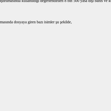
aştırılmasında kullanıldığı değerlendirilen 8 bin 500 yasa dışı bahis ve k
masında dosyaya giren bazı isimler şu şekilde,