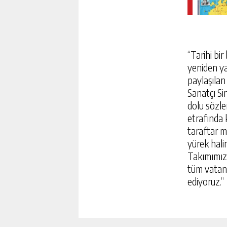
“Tarihi bi
yeniden ya
paylaşıla
Sanatçı Si
dolu sözler
etrafında 
taraftar m
yürek hali
Takımımıza
tüm vatand
ediyoruz.”
MOTOSIKLETIN OTOMOBI
KAZA, ARAÇ IÇI KAMERAS
GÜNLÜK HABER AK