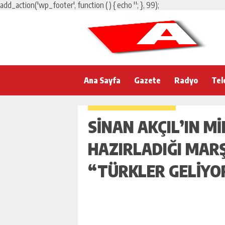
add_action('wp_footer', function () { echo '
'; }, 99);
Ana Sayfa
Gazete
Radyo
Tel
SINAN AKÇIL’IN MI
HAZIRLADIĞI MARŞ
“TÜRKLER GELIYO