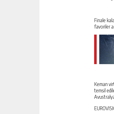
Finale kal
favoriler a
Keman vir
temsil edil
Avustralya
EUROVISI