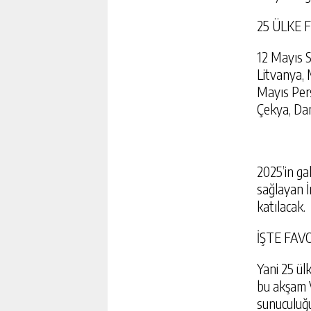
25 ÜLKE 
12 Mayıs Sa
Litvanya, 
Mayıs Perş
Çekya, Da
2025’in ga
sağlayan İ
katılacak.
İŞTE FAV
Yani 25 ül
bu akşam V
sunuculuğu