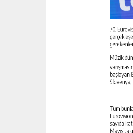
70. Eurovi
gerçekleşe
gerekenle
Müzik dün
yarışmasınd
başlayan E
Slovenya, İ
EĞLENCE SEKTÖRÜNÜN D
Tüm bunlar
ARASINDAKI ANLAŞMA TA
Eurovision
ILKE IMZA ATIYOR
sayıda katı
GÜNLÜK HABER AK
Mayıs’ta g