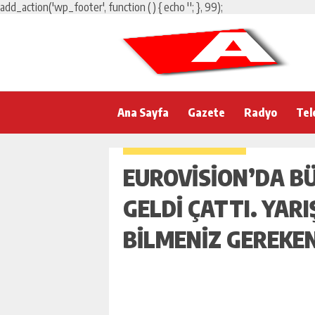
add_action('wp_footer', function () { echo '
'; }, 99);
Ana Sayfa
Gazete
Radyo
Tel
EUROVISION’DA B
GELDI ÇATTI. YAR
BILMENIZ GEREKEN