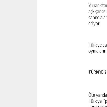
Yunanistan’
aşk şarkıs
sahne alan 
ediyor.
Türkiye sa
oymaların 
TÜRKİYE 2
Öte yandan
Türkiye, “
Eurovision