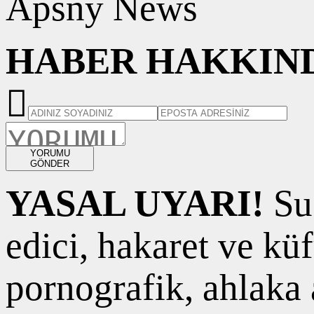
Apsny News
HABER HAKKIND
YORUMU
GÖNDER
YASAL UYARI!
Suç
edici, hakaret ve kü
pornografik, ahlaka a