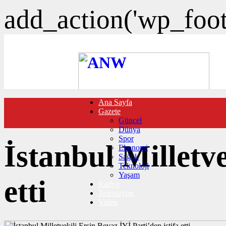
add_action('wp_foote
Ana Sayfa
FOTO GALERİ
Gazete
VIDEO GALERİ
Güncel
TRAFİK DURUMU
Dünya
NÖBETÇİ ECZANELER
Spor
CANLI SONUÇLAR
İstanbul Milletve
Ekonomi
HABER GÖNDER
Sağlık
BURÇLAR
Teknoloji
İLETİŞİM
Yaşam
etti
Radyo
Televizyon
Video