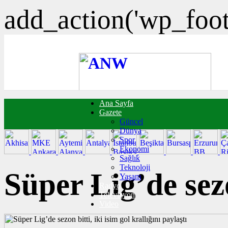
add_action('wp_foote
Ana Sayfa
FOTO GALERİ
Gazete
VIDEO GALERİ
Güncel
TRAFİK DURUMU
Dünya
NÖBETÇİ ECZANELER
Spor
CANLI SONUÇLAR
Ekonomi
HABER GÖNDER
Sağlık
BURÇLAR
Teknoloji
İLETİŞİM
Süper Lig’de sezon
Yaşam
Radyo
Televizyon
Video