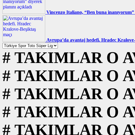
Vincenzo Italiano, “Ben buna inanıyorum” d
Avrupa’da avantaj hedefi. Hradec Kralove-
#
TAKIMLAR
O
A
#
TAKIMLAR
O
A
#
TAKIMLAR
O
A
#
TAKIMLAR
O
A
#
TAKIMLAR
O
A