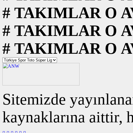
#
TAKIMLAR
O
A
#
TAKIMLAR
O
A
#
TAKIMLAR
O
A
Sitemizde yayınlanan
kaynaklarına aittir,