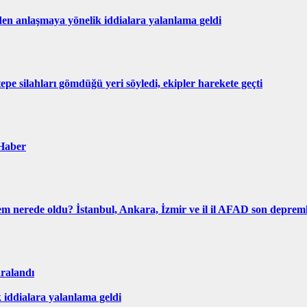
anlaşmaya yönelik iddialara yalanlama geldi
 silahları gömdüğü yeri söyledi, ekipler harekete geçti
 Haber
 nerede oldu? İstanbul, Ankara, İzmir ve il il AFAD son deprem
aralandı
ddialara yalanlama geldi