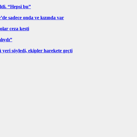
ldi. “Hepsi bu”
ye’de sadece onda ve kızında var
lar ceza kesti
alıydı”
ri söyledi, ekipler harekete geçti