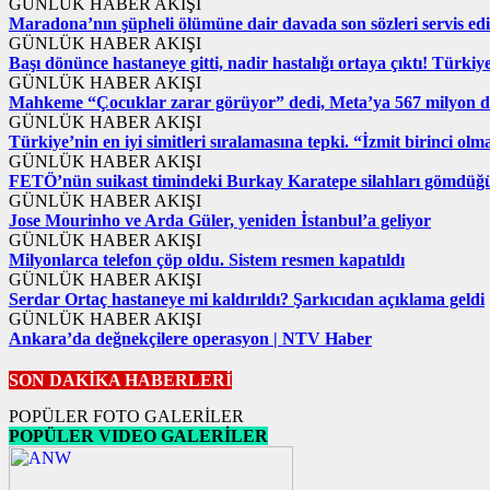
GÜNLÜK HABER AKIŞI
Maradona’nın şüpheli ölümüne dair davada son sözleri servis edi
GÜNLÜK HABER AKIŞI
Başı dönünce hastaneye gitti, nadir hastalığı ortaya çıktı! Türki
GÜNLÜK HABER AKIŞI
Mahkeme “Çocuklar zarar görüyor” dedi, Meta’ya 567 milyon do
GÜNLÜK HABER AKIŞI
Türkiye’nin en iyi simitleri sıralamasına tepki. “İzmit birinci olm
GÜNLÜK HABER AKIŞI
FETÖ’nün suikast timindeki Burkay Karatepe silahları gömdüğü ye
GÜNLÜK HABER AKIŞI
Jose Mourinho ve Arda Güler, yeniden İstanbul’a geliyor
GÜNLÜK HABER AKIŞI
Milyonlarca telefon çöp oldu. Sistem resmen kapatıldı
GÜNLÜK HABER AKIŞI
Serdar Ortaç hastaneye mi kaldırıldı? Şarkıcıdan açıklama geldi
GÜNLÜK HABER AKIŞI
Ankara’da değnekçilere operasyon | NTV Haber
SON DAKİKA HABERLERİ
POPÜLER FOTO GALERİLER
POPÜLER VIDEO GALERİLER