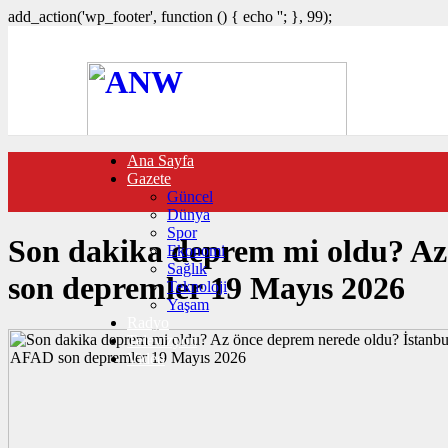
add_action('wp_footer', function () { echo '
'; }, 99);
Ana Sayfa
FOTO GALERİ
Gazete
VIDEO GALERİ
Güncel
TRAFİK DURUMU
Dünya
NÖBETÇİ ECZANELER
Spor
CANLI SONUÇLAR
Son dakika deprem mi oldu? Az 
Ekonomi
HABER GÖNDER
Sağlık
BURÇLAR
son depremler 19 Mayıs 2026
Teknoloji
İLETİŞİM
Yaşam
Radyo
Televizyon
Video