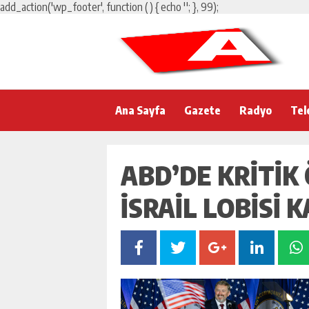
add_action('wp_footer', function () { echo '
'; }, 99);
Ana Sayfa
Gazete
Radyo
Tel
ABD’DE KRITIK
İSRAIL LOBISI 