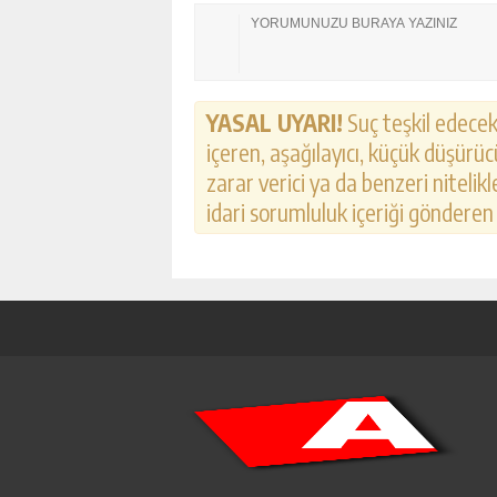
YASAL UYARI!
Suç teşkil edecek,
içeren, aşağılayıcı, küçük düşürücü
zarar verici ya da benzeri nitelik
idari sorumluluk içeriği gönderen k