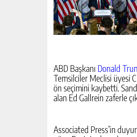
ABD Başkanı
Donald Tru
Temsilciler Meclisi üyes
ön seçimini kaybetti. Sand
alan Ed Gallrein zaferle çı
Associated Press’in duyu
30 IL IÇIN METEOROLOJI’