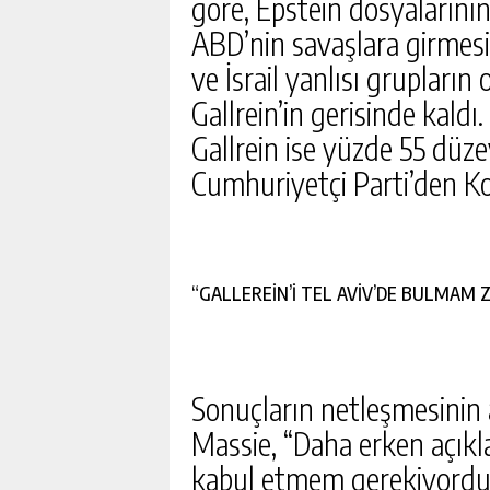
göre, Epstein dosyalarını
GELDI. GÖK GÜRÜLTÜLÜ 
AŞIRI SICAK VE NEM BUN
ABD’nin savaşlara girmesi
GÜNLÜK HABER AK
HAFTA HAVA NASIL OLACA
ve İsrail yanlısı grupların
Gallrein’in gerisinde kaldı
Gallrein ise yüzde 55 düz
Cumhuriyetçi Parti’den K
“GALLEREİN’İ TEL AVİV’DE BULMAM 
Sonuçların netleşmesinin 
Massie, “Daha erken açıkl
kabul etmem gerekiyordu v