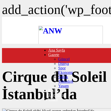
add_action('wp_foote
Ana Sayfa
FOTO GALERİ
Gazete
VIDEO GALERİ
Güncel
TRAFİK DURUMU
Dünya
NÖBETÇİ ECZANELER
Spor
CANLI SONUÇLAR
Cirque du Soleil
Ekonomi
HABER GÖNDER
Sağlık
BURÇLAR
Teknoloji
İLETİŞİM
Yaşam
İstanbul’da
Radyo
Televizyon
Video