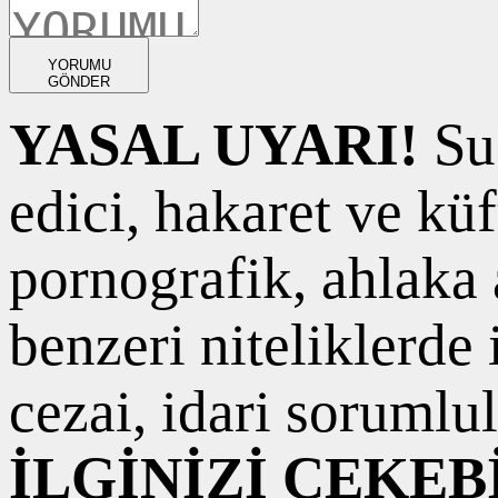
YORUMU
GÖNDER
YASAL UYARI!
Suç
edici, hakaret ve kü
pornografik, ahlaka a
benzeri niteliklerde
cezai, idari sorumlul
İLGİNİZİ ÇEKEB