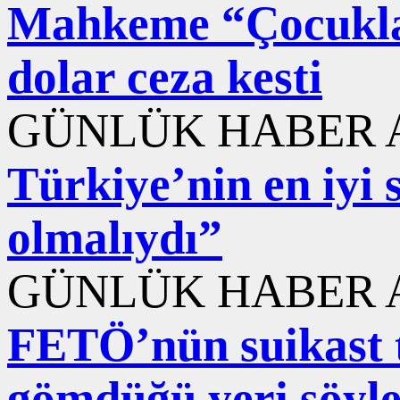
Mahkeme “Çocuklar
dolar ceza kesti
GÜNLÜK HABER A
Türkiye’nin en iyi s
olmalıydı”
GÜNLÜK HABER A
FETÖ’nün suikast t
gömdüğü yeri söyled