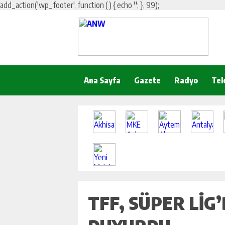
add_action('wp_footer', function () { echo '
'; }, 99);
Ana Sayfa
Gazete
Radyo
Tel
TFF, SÜPER LIG