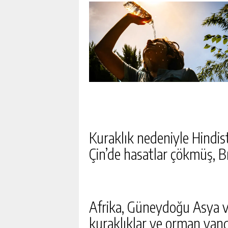
Kuraklık nedeniyle Hindi
Çin’de hasatlar çökmüş, B
Afrika, Güneydoğu Asya v
kuraklıklar ve orman yang
FETÖ’NÜN SUIKAST TIMI