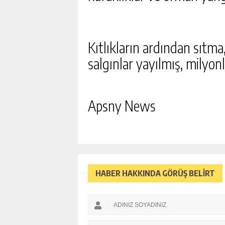
KARATEPE SILAHLARI GÖ
SÖYLEDI, EKIPLER HAREK
GÜNLÜK HABER AK
Kıtlıkların ardından sıtma,
salgınlar yayılmış, milyon
Apsny News
HABER HAKKINDA GÖRÜŞ BELİRT