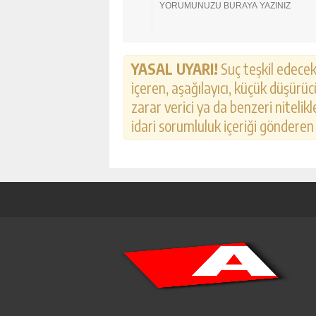
YASAL UYARI!
Suç teşkil edecek,
içeren, aşağılayıcı, küçük düşürücü
zarar verici ya da benzeri nitelik
idari sorumluluk içeriği gönderen k