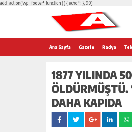
add_action('wp_footer', function () { echo '
'; }, 99);
Ana Sayfa
Gazete
Radyo
Tel
1877 YILINDA 50
ÖLDÜRMÜŞTÜ. “
DAHA KAPIDA