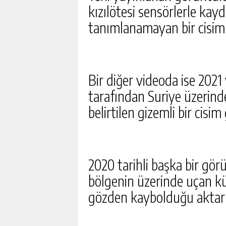
DEĞIŞTI. VERI SAVAŞI BÜ
kızılötesi sensörlerle kay
GÜNLÜK HABER AK
tanımlanamayan bir cisim 
Bir diğer videoda ise 2021
tarafından Suriye üzerind
belirtilen gizemli bir cisim
2020 tarihli başka bir gö
bölgenin üzerinde uçan kü
gözden kaybolduğu aktarı