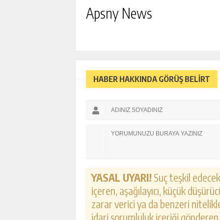
Apsny News
HABER HAKKINDA GÖRÜŞ BELİRT
YASAL UYARI!
Suç teşkil edecek,
içeren, aşağılayıcı, küçük düşürücü
zarar verici ya da benzeri nitelik
idari sorumluluk içeriği gönderen k