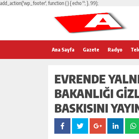
add_action('wp_footer', function () { echo '
'; }, 99);
Ana Sayfa
Gazete
Radyo
Tel
EVRENDE YALNI
BAKANLIĞI GIZL
BASKISINI YAYI