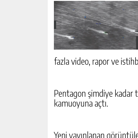
fazla video, rapor ve isti
Pentagon şimdiye kadar t
kamuoyuna açtı.
Yeni yayınlanan görüntüle
YAPAY ZEKA DEVREYE GIRD