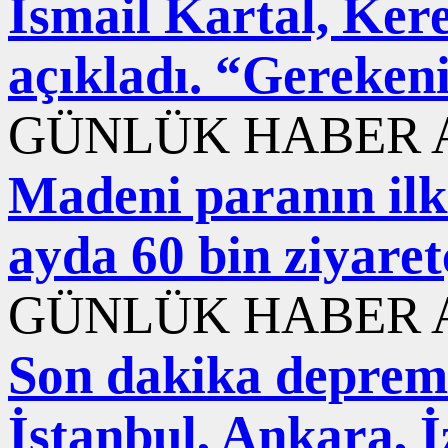
İsmail Kartal, Ker
açıkladı. “Gereken
GÜNLÜK HABER A
Madeni paranın ilk 
ayda 60 bin ziyaret
GÜNLÜK HABER A
Son dakika deprem
İstanbul, Ankara, 