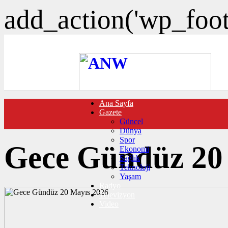
add_action('wp_foote
Ana Sayfa
FOTO GALERİ
Gazete
VIDEO GALERİ
Güncel
TRAFİK DURUMU
Dünya
NÖBETÇİ ECZANELER
Spor
CANLI SONUÇLAR
Gece Gündüz 20
Ekonomi
HABER GÖNDER
Sağlık
BURÇLAR
Teknoloji
İLETİŞİM
Yaşam
Radyo
Televizyon
Video