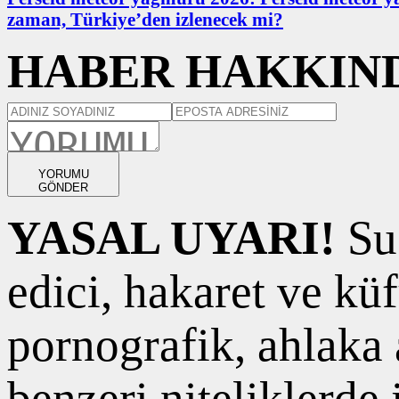
zaman, Türkiye’den izlenecek mi?
HABER HAKKIND
YORUMU
GÖNDER
YASAL UYARI!
Suç
edici, hakaret ve kü
pornografik, ahlaka a
benzeri niteliklerde