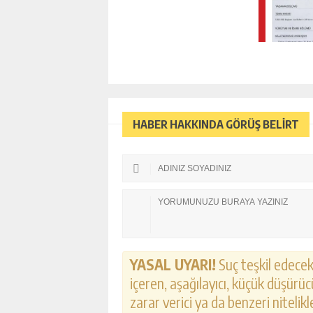
HABER HAKKINDA GÖRÜŞ BELİRT
İSMAIL KÖYBAŞI IÇIN JÜB
YASAL UYARI!
Suç teşkil edecek,
TRABZONSPOR MAÇI
içeren, aşağılayıcı, küçük düşürücü
GÜNLÜK HABER AK
zarar verici ya da benzeri nitelik