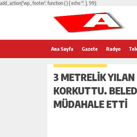
add_action('wp_footer', function () { echo '
'; }, 99);
Ana Sayfa
Gazete
Radyo
Tel
3 METRELIK YILAN
KORKUTTU. BELEDI
MÜDAHALE ETTI