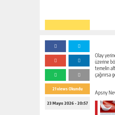
Olay yerine
üzerine bö
temelin alt
çağırırsa 
21 views Okundu
Apsny N
23 Mayıs 2026 - 20:57