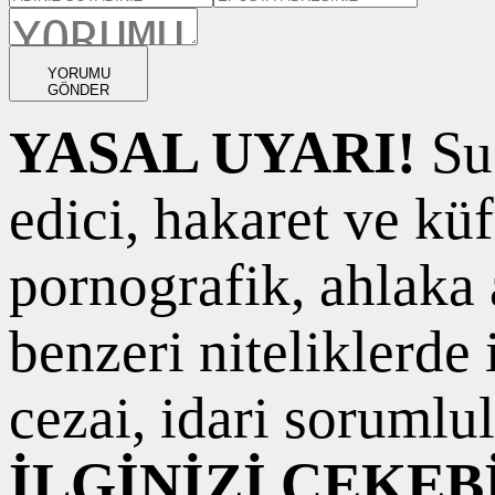
YORUMU
GÖNDER
YASAL UYARI!
Suç
edici, hakaret ve kü
pornografik, ahlaka a
benzeri niteliklerde
cezai, idari sorumlul
İLGİNİZİ ÇEKEB