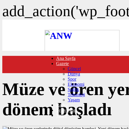
add_action('wp_foote
Ana Sayfa
FOTO GALERİ
Gazete
VIDEO GALERİ
Güncel
TRAFİK DURUMU
Dünya
NÖBETÇİ ECZANELER
Spor
CANLI SONUÇLAR
Müze ve ören yer
Ekonomi
HABER GÖNDER
Sağlık
BURÇLAR
Teknoloji
İLETİŞİM
Yaşam
dönem başladı
Radyo
Televizyon
Video