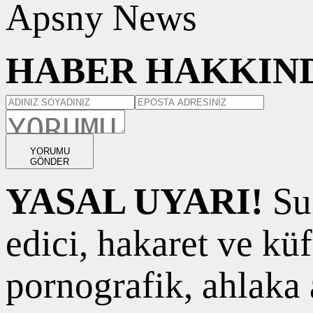
Apsny News
HABER HAKKIND
YORUMU
GÖNDER
YASAL UYARI!
Suç
edici, hakaret ve kü
pornografik, ahlaka a