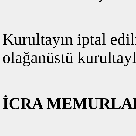
Kurultayın iptal edi
olağanüstü kurultayl
İCRA MEMURLAR