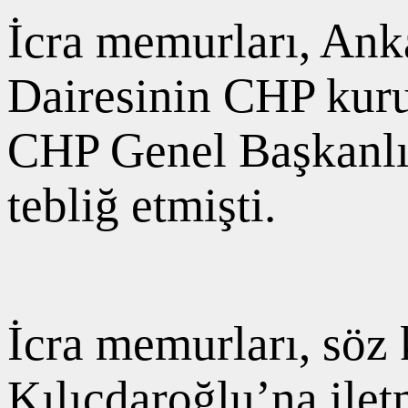
İcra memurları, An
Dairesinin CHP kurul
CHP Genel Başkanlığ
tebliğ etmişti.
İcra memurları, söz 
Kılıçdaroğlu’na iletm