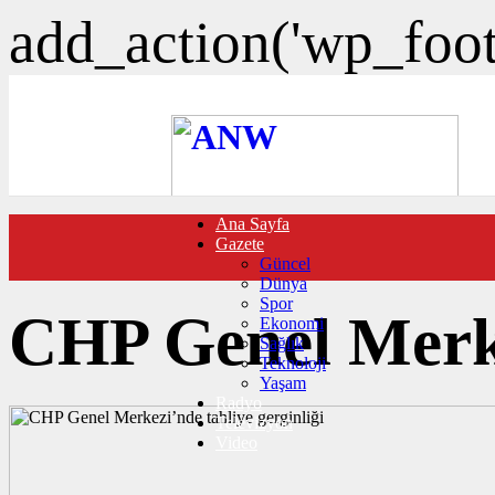
add_action('wp_foote
Ana Sayfa
FOTO GALERİ
Gazete
VIDEO GALERİ
Güncel
TRAFİK DURUMU
Dünya
NÖBETÇİ ECZANELER
Spor
CANLI SONUÇLAR
CHP Genel Merkez
Ekonomi
HABER GÖNDER
Sağlık
BURÇLAR
Teknoloji
İLETİŞİM
Yaşam
Radyo
Televizyon
Video