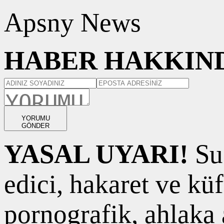
Apsny News
HABER HAKKIND
YORUMU
GÖNDER
YASAL UYARI!
Suç
edici, hakaret ve kü
pornografik, ahlaka a