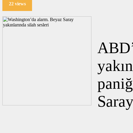
22 views
ABD’
yakın
paniğ
Saray