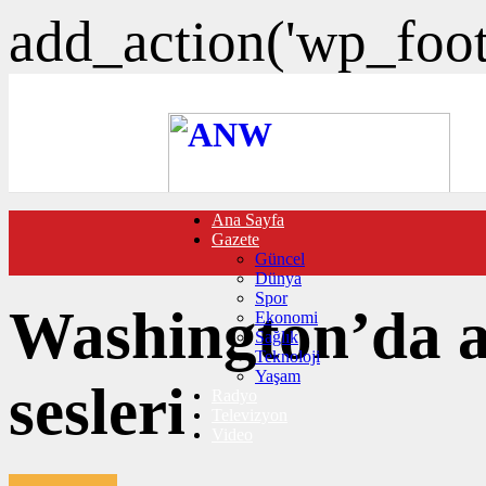
add_action('wp_foote
Ana Sayfa
FOTO GALERİ
Gazete
VIDEO GALERİ
Güncel
TRAFİK DURUMU
Dünya
NÖBETÇİ ECZANELER
Spor
CANLI SONUÇLAR
Washington’da a
Ekonomi
HABER GÖNDER
Sağlık
BURÇLAR
Teknoloji
İLETİŞİM
Yaşam
sesleri
Radyo
Televizyon
Video