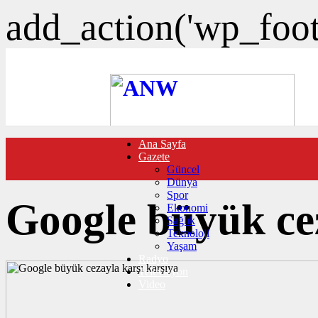
add_action('wp_foote
Ana Sayfa
FOTO GALERİ
Gazete
VIDEO GALERİ
Güncel
TRAFİK DURUMU
Dünya
NÖBETÇİ ECZANELER
Spor
CANLI SONUÇLAR
Google büyük cez
Ekonomi
HABER GÖNDER
Sağlık
BURÇLAR
Teknoloji
İLETİŞİM
Yaşam
Radyo
Televizyon
Video