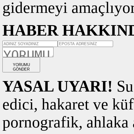
gidermeyi amaçlıyor
HABER HAKKIND
YORUMU
GÖNDER
YASAL UYARI!
Suç
edici, hakaret ve kü
pornografik, ahlaka a