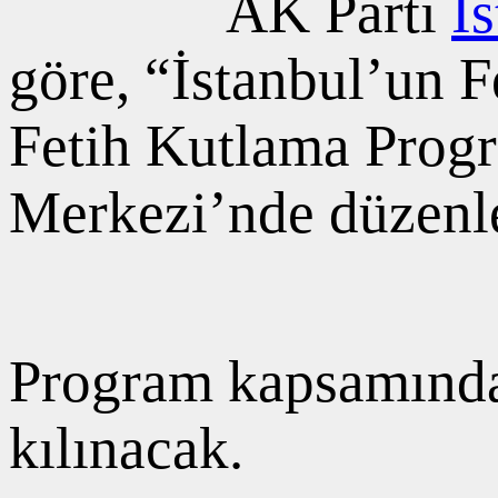
AK Parti
İ
göre, “İstanbul’un 
Fetih Kutlama Prog
Merkezi’nde düzenl
Program kapsamınd
kılınacak.