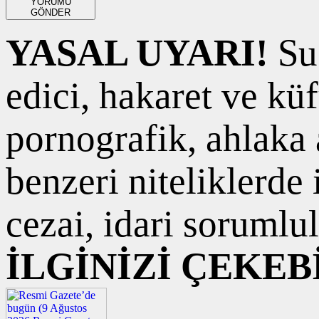
YORUMU
GÖNDER
YASAL UYARI!
Suç
edici, hakaret ve kü
pornografik, ahlaka a
benzeri niteliklerde
cezai, idari sorumlul
İLGİNİZİ ÇEKEB