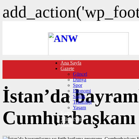
add_action('wp_foote
Ana Sayfa
FOTO GALERİ
Gazete
VIDEO GALERİ
Güncel
TRAFİK DURUMU
Dünya
NÖBETÇİ ECZANELER
Spor
CANLI SONUÇLAR
İstan’da bayram
Ekonomi
HABER GÖNDER
Sağlık
BURÇLAR
Teknoloji
İLETİŞİM
Yaşam
Cumhurbaşkanı 
Radyo
Televizyon
Video