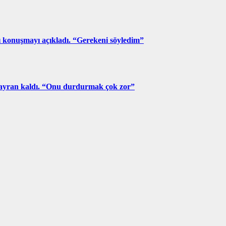
ı konuşmayı açıkladı. “Gerekeni söyledim”
 hayran kaldı. “Onu durdurmak çok zor”