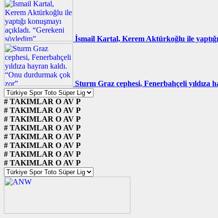
İsmail Kartal, Kerem Aktürkoğlu ile yaptığ
Sturm Graz cephesi, Fenerbahçeli yıldıza
#
TAKIMLAR
O
AV
P
#
TAKIMLAR
O
AV
P
#
TAKIMLAR
O
AV
P
#
TAKIMLAR
O
AV
P
#
TAKIMLAR
O
AV
P
#
TAKIMLAR
O
AV
P
#
TAKIMLAR
O
AV
P
#
TAKIMLAR
O
AV
P