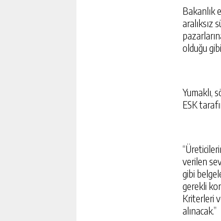
Bakanlık e
aralıksız 
pazarların
olduğu gibi
Yumaklı, s
ESK tarafı
“Üreticiler
verilen sev
gibi belg
GOOGLE’IN YAPAY ZEKAS
gerekli ko
YÖNETICI
Kriterleri
GÜNLÜK HABER AK
alınacak.”