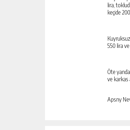
lira, toklu
keçide 200 
Kuyruksuz 
550 lira ve
Öte yandan
ve karkas a
Apsny N