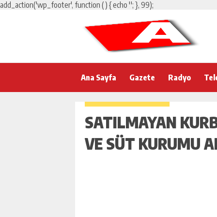
add_action('wp_footer', function () { echo '
'; }, 99);
Ana Sayfa
Gazete
Radyo
Tel
SATILMAYAN KURB
VE SÜT KURUMU A