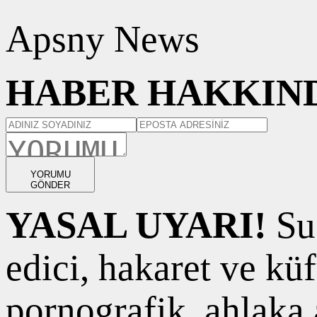
Apsny News
HABER HAKKIND
YORUMU
GÖNDER
YASAL UYARI!
Suç
edici, hakaret ve kü
pornografik, ahlaka a