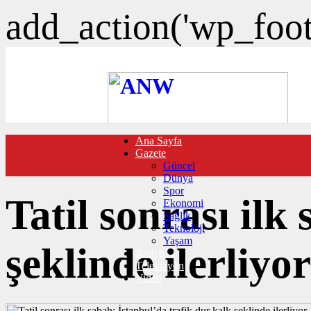
add_action('wp_foote
Ana Sayfa
FOTO GALERİ
Gazete
VIDEO GALERİ
Güncel
TRAFİK DURUMU
Dünya
NÖBETÇİ ECZANELER
Spor
CANLI SONUÇLAR
Tatil sonrası ilk
Ekonomi
HABER GÖNDER
Sağlık
BURÇLAR
Teknoloji
İLETİŞİM
Yaşam
şeklinde ilerliyor
Radyo
Televizyon
Video