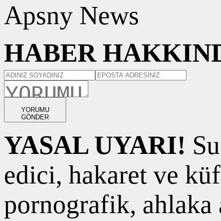
Apsny News
HABER HAKKIND
YORUMU
GÖNDER
YASAL UYARI!
Suç
edici, hakaret ve kü
pornografik, ahlaka a