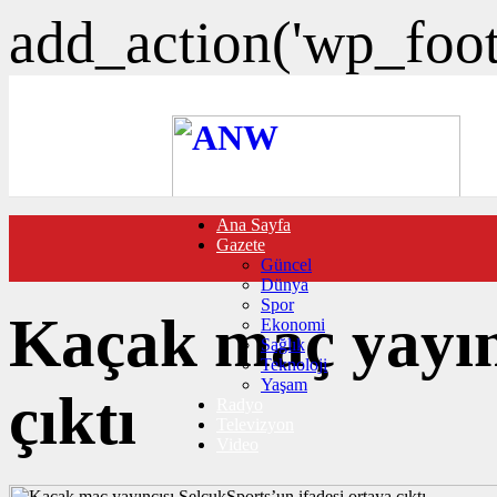
add_action('wp_foote
Ana Sayfa
FOTO GALERİ
Gazete
VIDEO GALERİ
Güncel
TRAFİK DURUMU
Dünya
NÖBETÇİ ECZANELER
Spor
CANLI SONUÇLAR
Kaçak maç yayınc
Ekonomi
HABER GÖNDER
Sağlık
BURÇLAR
Teknoloji
İLETİŞİM
Yaşam
çıktı
Radyo
Televizyon
Video