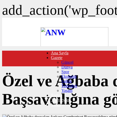
add_action('wp_foote
Ana Sayfa
FOTO GALERİ
Gazete
VIDEO GALERİ
Güncel
TRAFİK DURUMU
Dünya
NÖBETÇİ ECZANELER
Spor
CANLI SONUÇLAR
Özel ve Ağbaba 
Ekonomi
HABER GÖNDER
Sağlık
BURÇLAR
Teknoloji
İLETİŞİM
Yaşam
Başsavcılığına g
Radyo
Televizyon
Video