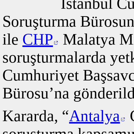
İstanbul C
Soruşturma Bürosunc
ile
CHP
Malatya Mi
soruşturmalarda yetk
Cumhuriyet Başsavcı
Bürosu’na gönderildi
Kararda, “
Antalya
C
soruşturma kapsamı