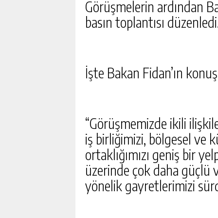
Görüşmelerin ardından B
MIHRIOĞLU, AVRUPA ŞA
basın toplantısı düzenledi
GÜNLÜK HABER AK
İşte Bakan Fidan’ın konu
“Görüşmemizde ikili ilişki
iş birliğimizi, bölgesel ve 
ortaklığımızı geniş bir y
üzerinde çok daha güçlü v
yönelik gayretlerimizi sü