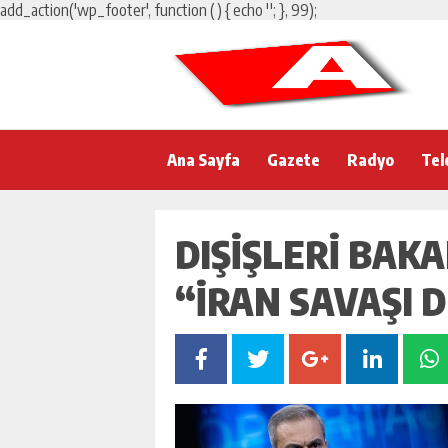
add_action('wp_footer', function () { echo '
'; }, 99);
Ana Sayfa
Gazete
Radyo
Tel
DIŞIŞLERI BAK
“İRAN SAVAŞI 