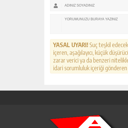
YASAL UYARI!
Suç teşkil edecek,
içeren, aşağılayıcı, küçük düşürücü
zarar verici ya da benzeri nitelik
idari sorumluluk içeriği gönderen k