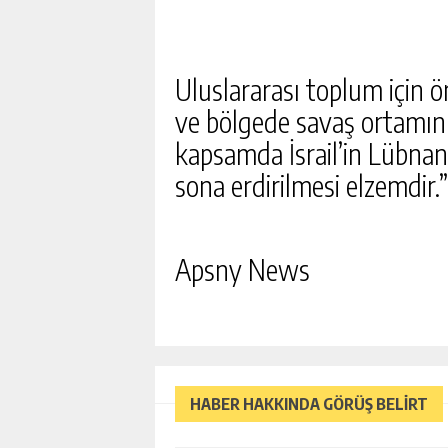
Uluslararası toplum için ön
ve bölgede savaş ortamını
kapsamda İsrail’in Lübnan’d
sona erdirilmesi elzemdir.”
Apsny News
HABER HAKKINDA GÖRÜŞ BELİRT