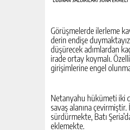
“LÜBNAN SALDIRILARI SONA ERMELİ”
Görüşmelerde ilerleme kay
derin endişe duymaktayız.
düşürecek adımlardan kaçı
irade ortay koymalı. Özelli
girişimlerine engel olunma
Netanyahu hükümeti iki d
savaş alanına çevirmiştir. İ
sürdürmekte, Batı Şeria’da
eklemekte.