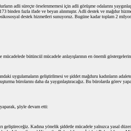
rların adli süreçte örselenmemesi için adli görüşme odalarını yaygınla
3 binden fazla ifade ve beyan alınmıştır. Adli destek ve mağdur hizmet
psikososyal destek hizmetleri sunuyoruz. Bugüne kadar toplam 2 milyon 
 mücadelede bütüncül mücadele anlayışlarının en önemli göstergelerind
nındaki uygulamaların geliştirilmesi ve şiddet mağduru kadınların adale
ruşturma bürolarını daha da yaygınlaştıracağız. Bu bürolarda görev ya
yaparak, şöyle devam etti:
 geliştireceğiz. Kadına yönelik şiddetle mücadele yalnızca yasal düzenle