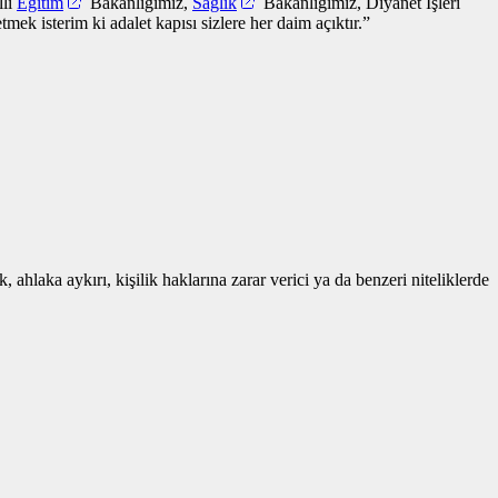
lli
Eğitim
Bakanlığımız,
Sağlık
Bakanlığımız, Diyanet İşleri
ek isterim ki adalet kapısı sizlere her daim açıktır.”
 ahlaka aykırı, kişilik haklarına zarar verici ya da benzeri niteliklerde