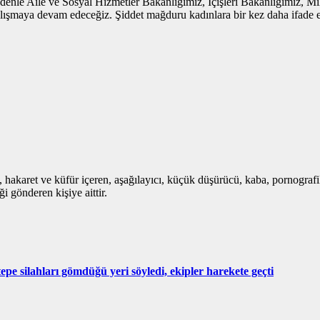
denle Aile ve Sosyal Hizmetler Bakanlığımız, İçişleri Bakanlığımız, Mi
lışmaya devam edeceğiz. Şiddet mağduru kadınlara bir kez daha ifade etm
i, hakaret ve küfür içeren, aşağılayıcı, küçük düşürücü, kaba, pornografik,
i gönderen kişiye aittir.
 silahları gömdüğü yeri söyledi, ekipler harekete geçti