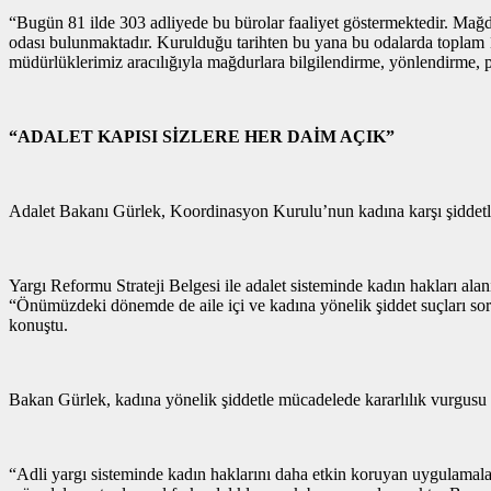
“Bugün 81 ilde 303 adliyede bu bürolar faaliyet göstermektedir. Mağdu
odası bulunmaktadır. Kurulduğu tarihten bu yana bu odalarda toplam 17
müdürlüklerimiz aracılığıyla mağdurlara bilgilendirme, yönlendirme, 
“ADALET KAPISI SİZLERE HER DAİM AÇIK”
Adalet Bakanı Gürlek, Koordinasyon Kurulu’nun kadına karşı şiddetle
Yargı Reformu Strateji Belgesi ile adalet sisteminde kadın hakları ala
“Önümüzdeki dönemde de aile içi ve kadına yönelik şiddet suçları so
konuştu.
Bakan Gürlek, kadına yönelik şiddetle mücadelede kararlılık vurgusu 
“Adli yargı sisteminde kadın haklarını daha etkin koruyan uygulamaları