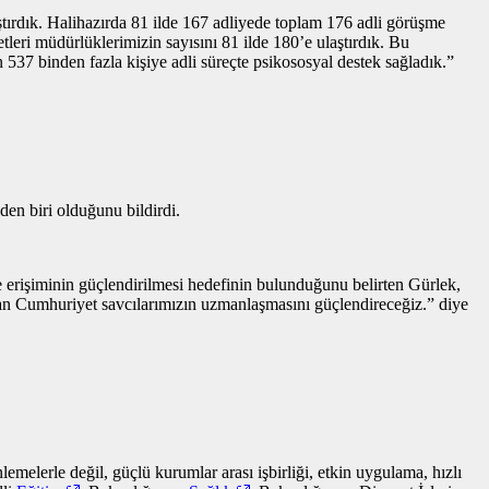
ştırdık. Halihazırda 81 ilde 167 adliyede toplam 176 adli görüşme
leri müdürlüklerimizin sayısını 81 ilde 180’e ulaştırdık. Bu
537 binden fazla kişiye adli süreçte psikososyal destek sağladık.”
en biri olduğunu bildirdi.
te erişiminin güçlendirilmesi hedefinin bulunduğunu belirten Gürlek,
pan Cumhuriyet savcılarımızın uzmanlaşmasını güçlendireceğiz.” diye
melerle değil, güçlü kurumlar arası işbirliği, etkin uygulama, hızlı