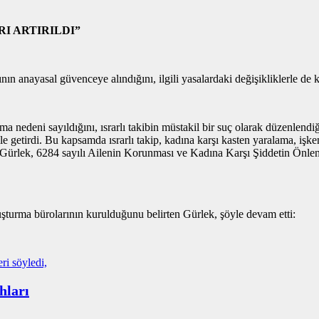
I ARTIRILDI”
nın anayasal güvenceye alındığını, ilgili yasalardaki değişikliklerle de ka
edeni sayıldığını, ısrarlı takibin müstakil bir suç olarak düzenlendiğini
ile getirdi. Bu kapsamda ısrarlı takip, kadına karşı kasten yaralama, işk
en Gürlek, 6284 sayılı Ailenin Korunması ve Kadına Karşı Şiddetin Ön
ruşturma bürolarının kurulduğunu belirten Gürlek, şöyle devam etti:
hları