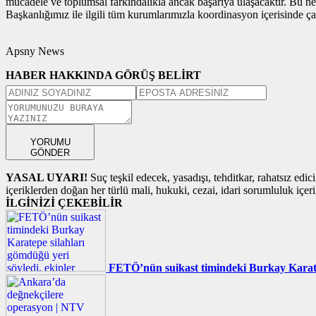
mücadele ve toplumsal farkındalıkla ancak başarıya ulaşacaktır. Bu ne
Başkanlığımız ile ilgili tüm kurumlarımızla koordinasyon içerisinde ça
Apsny News
HABER HAKKINDA GÖRÜŞ BELİRT
YORUMU
GÖNDER
YASAL UYARI!
Suç teşkil edecek, yasadışı, tehditkar, rahatsız edic
içeriklerden doğan her türlü mali, hukuki, cezai, idari sorumluluk içeriğ
İLGİNİZİ ÇEKEBİLİR
FETÖ’nün suikast timindeki Burkay Karatepe