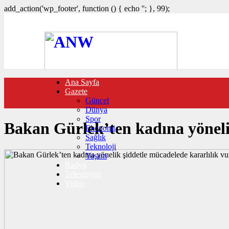
add_action('wp_footer', function () { echo '
'; }, 99);
Ana Sayfa
FOTO GALERİ
Gazete
VIDEO GALERİ
Güncel
TRAFİK DURUMU
Dünya
NÖBETÇİ ECZANELER
Spor
CANLI SONUÇLAR
Bakan Gürlek’ten kadına yöneli
Ekonomi
HABER GÖNDER
Sağlık
BURÇLAR
Teknoloji
İLETİŞİM
Yaşam
Radyo
Televizyon
Video