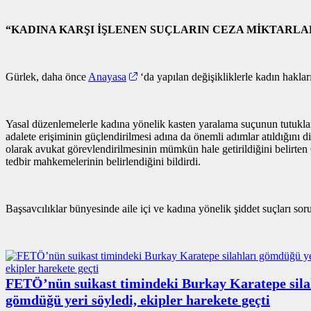
“KADINA KARŞI İŞLENEN SUÇLARIN CEZA MİKTARLAR
Gürlek, daha önce
Anayasa
‘da yapılan değişikliklerle kadın hakları
Yasal düzenlemelerle kadına yönelik kasten yaralama suçunun tutuklama n
adalete erişiminin güçlendirilmesi adına da önemli adımlar atıldığını d
olarak avukat görevlendirilmesinin mümkün hale getirildiğini belirt
tedbir mahkemelerinin belirlendiğini bildirdi.
Başsavcılıklar bünyesinde aile içi ve kadına yönelik şiddet suçları so
FETÖ’nün suikast timindeki Burkay Karatepe sila
gömdüğü yeri söyledi, ekipler harekete geçti