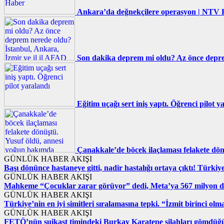
Ankara’da değnekçilere operasyon | NTV
Son dakika deprem mi oldu? Az önce deprem
Eğitim uçağı sert iniş yaptı. Öğrenci pilot y
Çanakkale’de böcek ilaçlaması felakete dö
GÜNLÜK HABER AKIŞI
Başı dönünce hastaneye gitti, nadir hastalığı ortaya çıktı! Türki
GÜNLÜK HABER AKIŞI
Mahkeme “Çocuklar zarar görüyor” dedi, Meta’ya 567 milyon do
GÜNLÜK HABER AKIŞI
Türkiye’nin en iyi simitleri sıralamasına tepki. “İzmit birinci olm
GÜNLÜK HABER AKIŞI
FETÖ’nün suikast timindeki Burkay Karatepe silahları gömdüğü ye