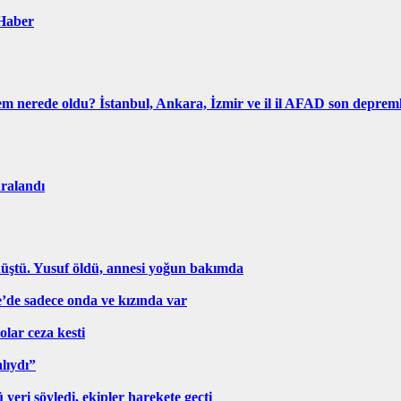
 Haber
 nerede oldu? İstanbul, Ankara, İzmir ve il il AFAD son deprem
aralandı
nüştü. Yusuf öldü, annesi yoğun bakımda
ye’de sadece onda ve kızında var
lar ceza kesti
alıydı”
ri söyledi, ekipler harekete geçti