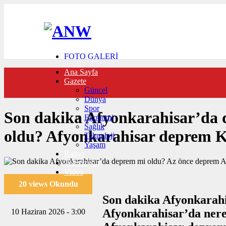
FOTO GALERİ
VIDEO GALERİ
Ana Sayfa
TRAFİK DURUMU
Gazete
NÖBETÇİ ECZANELER
Güncel
CANLI SONUÇLAR
Dünya
HABER GÖNDER
Spor
BURÇLAR
Son dakika Afyonkarahisar’da 
Ekonomi
İLETİŞİM
Sağlık
oldu? Afyonkarahisar deprem Ka
Teknoloji
Yaşam
Radyo
Televizyon
Video
20 views Okundu
Son dakika Afyonkarahi
Afyonkarahisar’da nere
10 Haziran 2026 - 3:00