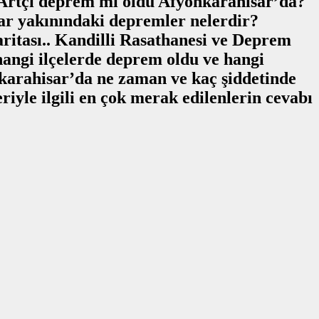
Artçı deprem mi oldu Afyonkarahisar’da?
r yakınındaki depremler nelerdir?
itası.. Kandilli Rasathanesi ve Deprem
angi ilçelerde deprem oldu ve hangi
karahisar’da ne zaman ve kaç şiddetinde
yle ilgili en çok merak edilenlerin cevabı