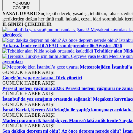
YORUMU
GÖNDER
YASAL UYARI!
Suç teşkil edecek, yasadışı, tehditkar, rahatsız edic
içeriklerden doğan her türlü mali, hukuki, cezai, idari sorumluluk içeriğ
İLGİNİZİ ÇEKEBİLİR
görülecek
Ankara, İzmir ve il il AFAD son depremler 06 Ağustos 2026
Tehditler alan Nild
ayrıntıları
Meteorolojiden İstanbul’a 
GÜNLÜK HABER AKIŞI
Google’ın yapay zekasına Türk yönetici
GÜNLÜK HABER AKIŞI
Perseid meteor yağmuru 2026: Perseid meteor yağmuru ne zaman
GÜNLÜK HABER AKIŞI
İstanbul’da yaz sıcağının ortasında sağanak! Megakent kavrulaca
GÜNLÜK HABER AKIŞI
İsmail Kartal, Kerem Aktürkoğlu ile yaptığı konuşmayı açıkladı.
GÜNLÜK HABER AKIŞI
Madeni paranın ilk basıldığı yer. Manisa’daki antik kente 7 ayda 
GÜNLÜK HABER AKIŞI
Son dakika deprem mi oldu? Az önce deprem nerede oldu? İstanb