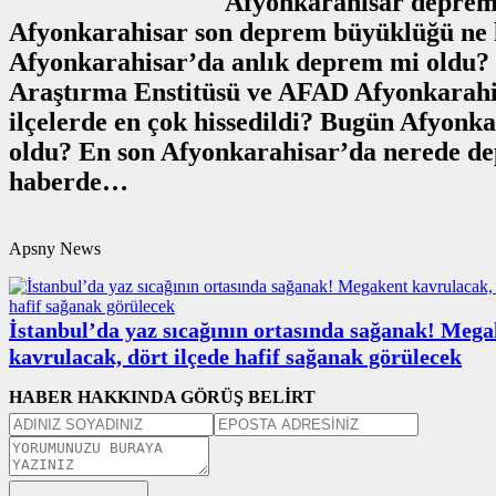
Afyonkarahisar deprem 
Afyonkarahisar son deprem büyüklüğü ne 
Afyonkarahisar’da anlık deprem mi oldu? 
Araştırma Enstitüsü ve AFAD Afyonkarahis
ilçelerde en çok hissedildi? Bugün Afyon
oldu? En son Afyonkarahisar’da nerede dep
haberde…
Apsny News
İstanbul’da yaz sıcağının ortasında sağanak! Meg
kavrulacak, dört ilçede hafif sağanak görülecek
HABER HAKKINDA GÖRÜŞ BELİRT