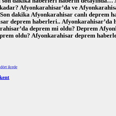
son dakika haberleri haberin detayında… 
kadar? Afyonkarahisar’da ve Afyonkarahisa
Son dakika Afyonkarahisar canlı deprem har
ar deprem haberleri.. Afyonkarahisar’da h
karahisar’da deprem mi oldu? Deprem Afyon
rem oldu? Afyonkarahisar deprem haberleri
akent