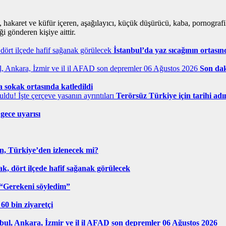
i, hakaret ve küfür içeren, aşağılayıcı, küçük düşürücü, kaba, pornografik,
i gönderen kişiye aittir.
İstanbul’da yaz sıcağının ortası
Son dak
a sokak ortasında katledildi
Terörsüz Türkiye için tarihi adı
gece uyarısı
, Türkiye’den izlenecek mi?
k, dört ilçede hafif sağanak görülecek
 “Gerekeni söyledim”
60 bin ziyaretçi
ul, Ankara, İzmir ve il il AFAD son depremler 06 Ağustos 2026