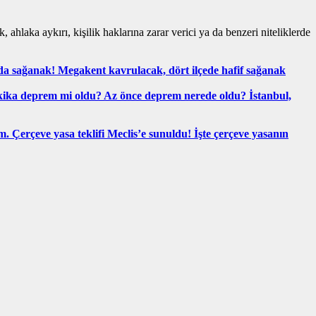
 ahlaka aykırı, kişilik haklarına zarar verici ya da benzeri niteliklerde
nda sağanak! Megakent kavrulacak, dört ilçede hafif sağanak
ika deprem mi oldu? Az önce deprem nerede oldu? İstanbul,
m. Çerçeve yasa teklifi Meclis’e sunuldu! İşte çerçeve yasanın