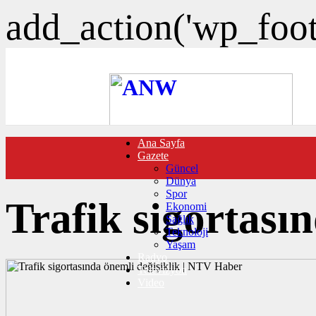
add_action('wp_foote
Ana Sayfa
FOTO GALERİ
Gazete
VIDEO GALERİ
Güncel
TRAFİK DURUMU
Dünya
NÖBETÇİ ECZANELER
Spor
CANLI SONUÇLAR
Trafik sigortası
Ekonomi
HABER GÖNDER
Sağlık
BURÇLAR
Teknoloji
İLETİŞİM
Yaşam
Radyo
Televizyon
Video