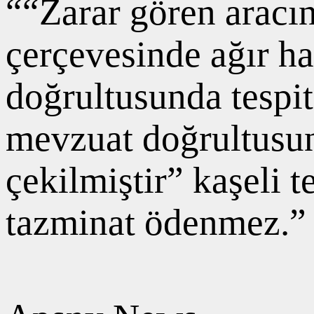
““Zarar gören aracı
çerçevesinde ağır h
doğrultusunda tespit
mevzuat doğrultusund
çekilmiştir” kaşeli t
tazminat ödenmez.”