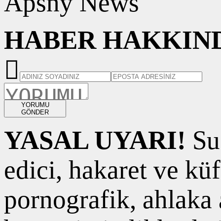
Apsny News
HABER HAKKIND
YORUMU
GÖNDER
YASAL UYARI!
Suç
edici, hakaret ve kü
pornografik, ahlaka a