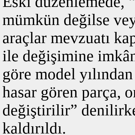
Eski düzenlemede, “
mümkün değilse vey
araçlar mevzuatı kap
ile değişimine imkân 
göre model yılından 
hasar gören parça, o
değiştirilir” denilir
kaldırıldı.