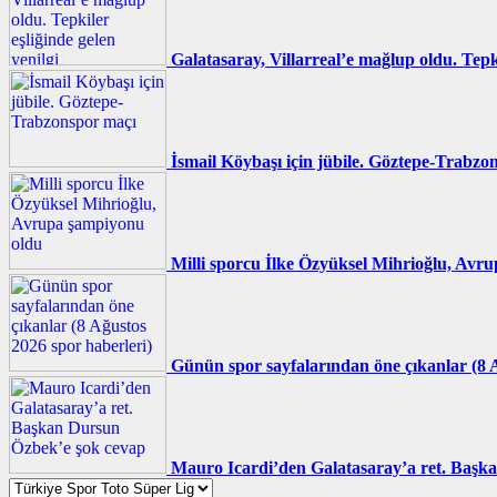
Galatasaray, Villarreal’e mağlup oldu. Tepki
İsmail Köybaşı için jübile. Göztepe-Trabzo
Milli sporcu İlke Özyüksel Mihrioğlu, Avr
Günün spor sayfalarından öne çıkanlar (8 A
Mauro Icardi’den Galatasaray’a ret. Başk