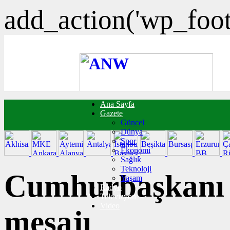
add_action('wp_foote
Ana Sayfa
FOTO GALERİ
Gazete
VIDEO GALERİ
Güncel
TRAFİK DURUMU
Dünya
NÖBETÇİ ECZANELER
Spor
CANLI SONUÇLAR
Ekonomi
HABER GÖNDER
Sağlık
BURÇLAR
Teknoloji
İLETİŞİM
Cumhurbaşkanı E
Yaşam
Radyo
Televizyon
Video
mesajı