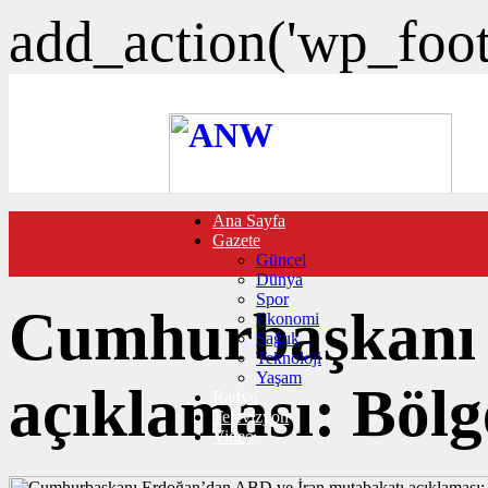
add_action('wp_foote
Ana Sayfa
FOTO GALERİ
Gazete
VIDEO GALERİ
Güncel
TRAFİK DURUMU
Dünya
NÖBETÇİ ECZANELER
Spor
CANLI SONUÇLAR
Cumhurbaşkanı 
Ekonomi
HABER GÖNDER
Sağlık
BURÇLAR
Teknoloji
İLETİŞİM
Yaşam
açıklaması: Bölge
Radyo
Televizyon
Video