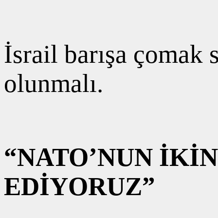
İsrail barışa çomak 
olunmalı.
“NATO’NUN İKİ
EDİYORUZ”