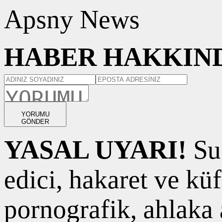
Apsny News
HABER HAKKIND
YORUMU
GÖNDER
YASAL UYARI!
Suç
edici, hakaret ve kü
pornografik, ahlaka a