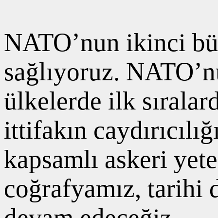
NATO’nun ikinci büy
sağlıyoruz. NATO’nu
ülkelerde ilk sırala
ittifakın caydırıcıl
kapsamlı askeri yete
coğrafyamız, tarihi 
devam edeceğiz.