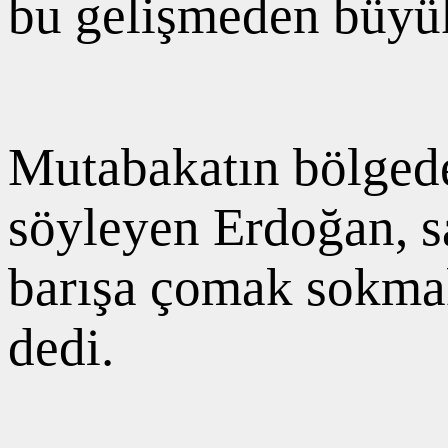
bu gelişmeden büyü
Mutabakatın bölgede
söyleyen Erdoğan, sa
barışa çomak sokmak 
dedi.