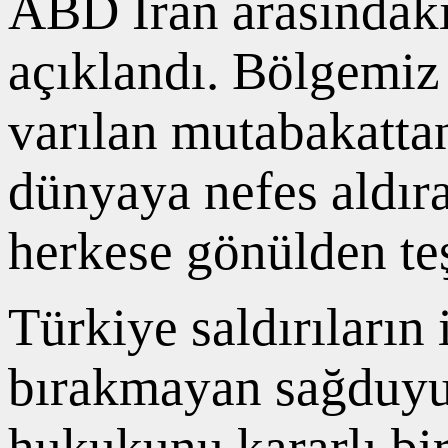
ABD İran arasındaki
açıklandı. Bölgemiz 
varılan mutabakatt
dünyaya nefes aldır
herkese gönülden te
Türkiye saldırıların
bırakmayan sağduyul
hukukunu kararlı b