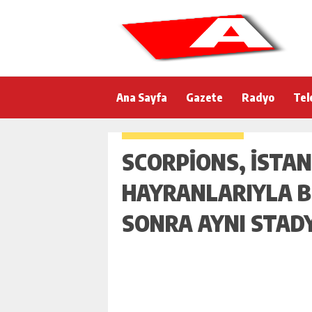
Ana Sayfa
Gazete
Radyo
Tel
SCORPIONS, İSTA
HAYRANLARIYLA BU
SONRA AYNI STA