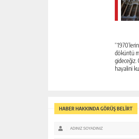
“1970’leri
döküntü m
gideceğiz.
hayalini k
TERÖRSÜZ TÜRKIYE IÇIN 
HABER HAKKINDA GÖRÜŞ BELİRT
ÇERÇEVE YASA TEKLIFI M
SUNULDU! İŞTE ÇERÇEVE
GÜNLÜK HABER AK
AYRINTILARI