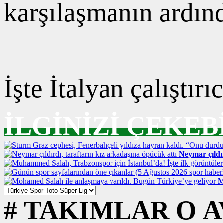
karşılaşmanın ardın
İşte İtalyan çalıştırı
İLGİNİZİ ÇEKEB
Neymar çıldır
M
#
TAKIMLAR
O
A