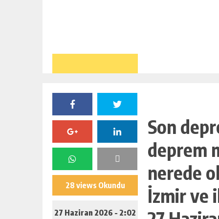
Son depr
deprem m
nerede ol
28 views Okundu
İzmir ve 
27 Hazir
27 Haziran 2026 - 2:02