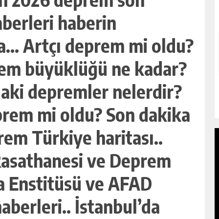
berleri haberin
a… Artçı deprem mi oldu?
em büyüklüğü ne kadar?
aki depremler nelerdir?
prem mi oldu? Son dakika
rem Türkiye haritası..
 Rasathanesi ve Deprem
a Enstitüsü ve AFAD
A.
GÜNÜN SPOR SAYFALARINDAN ÖNE
berleri.. İstanbul’da
R
ÇIKANLAR (10 AĞUSTOS 2026 SPOR
HABERLERI)