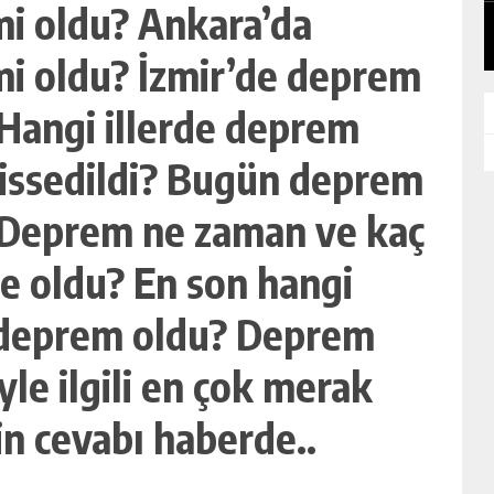
GÜNLÜK HABER AKIŞI
i oldu? Ankara’da
i oldu? İzmir’de deprem
 Hangi illerde deprem
hissedildi? Bugün deprem
 Deprem ne zaman ve kaç
e oldu? En son hangi
deprem oldu? Deprem
yle ilgili en çok merak
in cevabı haberde..