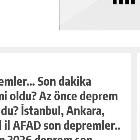
emler… Son dakika
i oldu? Az önce deprem
du? İstanbul, Ankara,
il il AFAD son depremler..
an 2026 deprem son