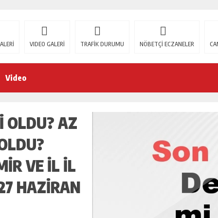
ALERİ
VIDEO GALERİ
TRAFİK DURUMU
NÖBETÇİ ECZANELER
CA
Video
I OLDU? AZ
 OLDU?
IR VE IL IL
27 HAZIRAN