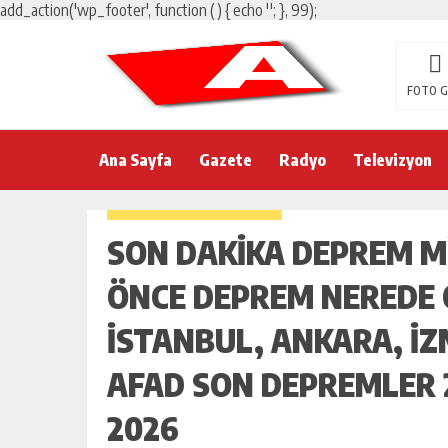
add_action('wp_footer', function () { echo '
'; }, 99);
FOTO G
Ana Sayfa
Gazete
Radyo
Televizyon
SON DAKIKA DEPREM M
ÖNCE DEPREM NEREDE
İSTANBUL, ANKARA, İZM
AFAD SON DEPREMLER 
2026