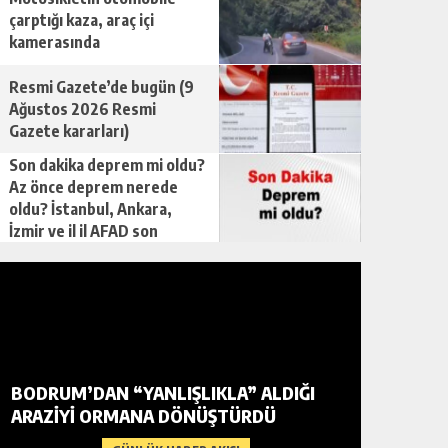
çarptığı kaza, araç içi
kamerasında
Resmi Gazete’de bugün (9
Ağustos 2026 Resmi
Gazete kararları)
Son dakika deprem mi oldu?
Az önce deprem nerede
oldu? İstanbul, Ankara,
İzmir ve il il AFAD son
depremler 09 Ağustos
2026
BODRUM’DAN “YANLIŞLIKLA” ALDIĞI
SON DA
ARAZIYI ORMANA DÖNÜŞTÜRDÜ
ÖNCE D
İSTANBU