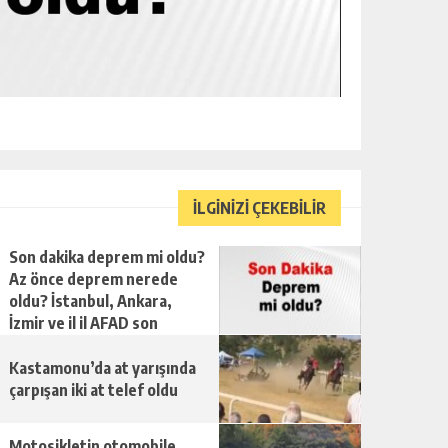
İLGİNİZİ ÇEKEBİLİR
Son dakika deprem mi oldu?
Az önce deprem nerede
oldu? İstanbul, Ankara,
İzmir ve il il AFAD son
depremler 10 Ağustos 2026
Kastamonu’da at yarışında
çarpışan iki at telef oldu
Motosikletin otomobile