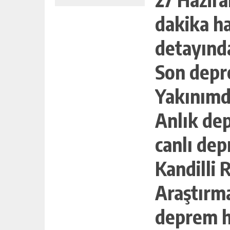
dakika ha
detayınd
Son depr
Yakınımd
Anlık de
canlı dep
Kandilli
Araştırm
CANSEVER’E SEVENLERINDEN VED
deprem ha
AĞLAYARAK KONUŞTU, “ÇILELI BI
HAYATI VARDI”