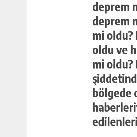
GÜNLÜK HABER AKIŞI
deprem m
deprem m
mi oldu?
oldu ve 
mi oldu?
şiddetind
bölgede 
haberleri
edilenler