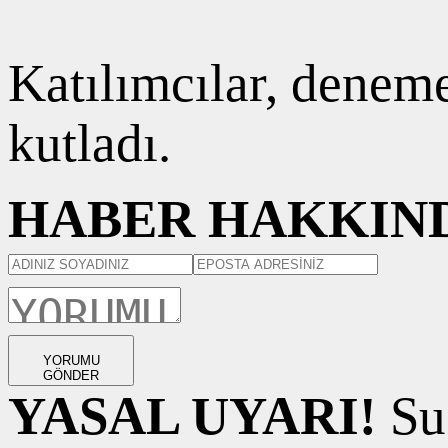
Katılımcılar, denem
kutladı.
HABER HAKKIND
YORUMU
GÖNDER
YASAL UYARI!
Suç