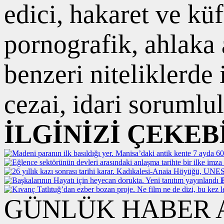
edici, hakaret ve kü
pornografik, ahlaka a
benzeri niteliklerde
cezai, idari sorumlul
İLGİNİZİ ÇEKEB
B
GÜNLÜK HABER A