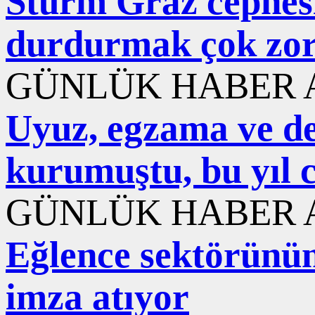
Sturm Graz cephesi
durdurmak çok zo
GÜNLÜK HABER A
Uyuz, egzama ve der
kurumuştu, bu yıl 
GÜNLÜK HABER A
Eğlence sektörünün 
imza atıyor