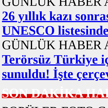
GÜNLÜK HABER A
26 yıllık kazı sonr
UNESCO listesind
GÜNLÜK HABER A
Terörsüz Türkiye iç
sunuldu! İşte çerçe
SON DAKİKA HA