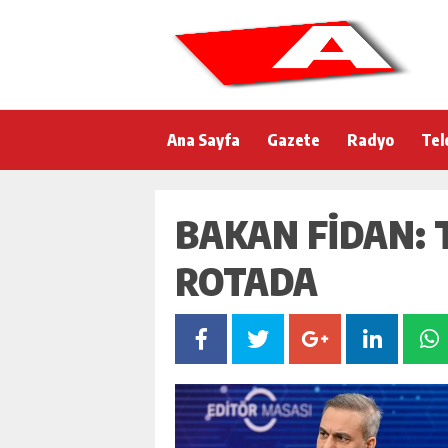
Ana Sayfa
Gazete
Radyo
Tel
BAKAN FIDAN: T
ROTADA