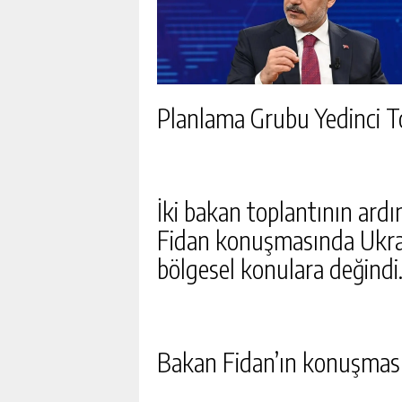
Planlama Grubu Yedinci To
İki bakan toplantının ard
Fidan konuşmasında Ukra
bölgesel konulara değindi
Bakan Fidan’ın konuşması
TEHDITLER ALAN NILDA 
ORTASINDA KATLEDILDI