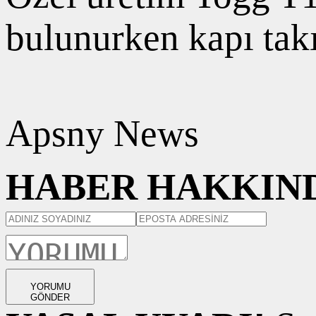
bulunurken kapı tak
Apsny News
HABER HAKKIND
YORUMU
GÖNDER