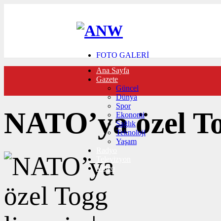
FOTO GALERİ
VIDEO GALERİ
Ana Sayfa
TRAFİK DURUMU
Gazete
NÖBETÇİ ECZANELER
Güncel
CANLI SONUÇLAR
Dünya
HABER GÖNDER
Spor
BURÇLAR
NATO’ya özel To
Ekonomi
İLETİŞİM
Sağlık
Teknoloji
Yaşam
Radyo
Televizyon
Video