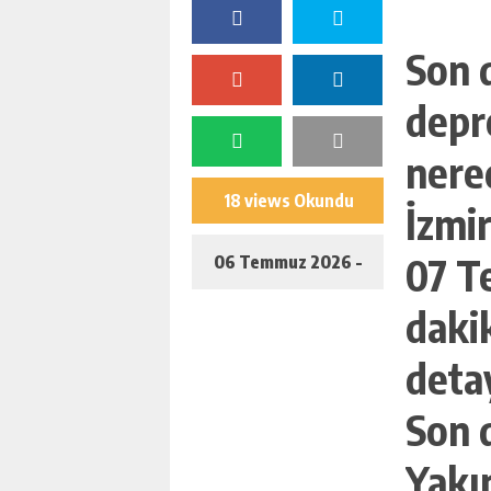
Son 
depr
nere
18 views Okundu
İzmir
07 T
06 Temmuz 2026 -
daki
21:33
deta
Son 
Yakı