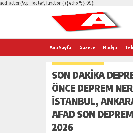
add_action('wp_footer', function () { echo '
'; }, 99);
Ana Sayfa
Gazete
Radyo
Tel
SON DAKIKA DEPR
ÖNCE DEPREM NER
İSTANBUL, ANKARA,
AFAD SON DEPREM
2026