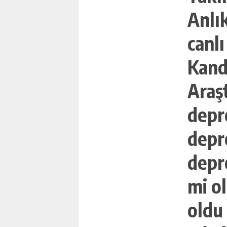
Anlı
canlı
Kand
Araş
İSMAIL KÖYBAŞI IÇIN JÜB
depr
TRABZONSPOR MAÇI
GÜNLÜK HABER AK
depr
depr
mi o
oldu