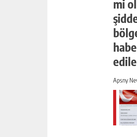
mi o
şidd
bölg
haber
edile
Apsny N