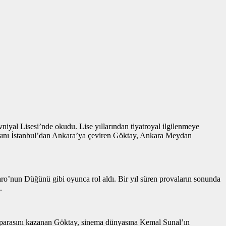
vniyal Lisesi’nde okudu. Lise yıllarından tiyatroyal ilgilenmeye
otasını İstanbul’dan Ankara’ya çeviren Göktay, Ankara Meydan
aro’nun Düğünü gibi oyunca rol aldı. Bir yıl süren provaların sonunda
.
e parasını kazanan Göktay, sinema dünyasına Kemal Sunal’ın