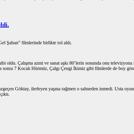
ldi.
 Şaban” filmlerinde birlikte rol aldı.
ibi oldu. Çalışma azmi ve sanat aşkı 80’lerin sonunda onu televizyona 
aha sonra 7 Kocalı Hürmüz, Çalgı Çengi İkimiz gibi filmlerde de boy göst
zgeçen Göktay, ilerleyen yaşına rağmen o sahneden inmedi. Usta oyunc
ıktı.