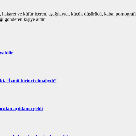
i, hakaret ve küfür içeren, aşağılayıcı, küçük düşürücü, kaba, pornografik,
i gönderen kişiye aittir.
yabilir
ki. “İzmit birinci olmalıydı”
ıcıdan açıklama geldi