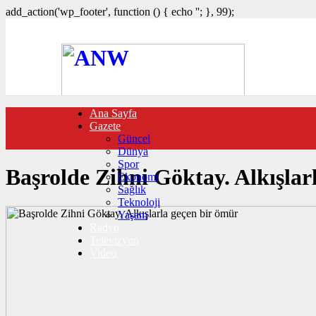
add_action('wp_footer', function () { echo '
'; }, 99);
Ana Sayfa
FOTO GALERİ
Gazete
VIDEO GALERİ
Güncel
TRAFİK DURUMU
Dünya
NÖBETÇİ ECZANELER
Spor
CANLI SONUÇLAR
Başrolde Zihni Göktay. Alkışlar
Ekonomi
HABER GÖNDER
Sağlık
BURÇLAR
Teknoloji
İLETİŞİM
Yaşam
Radyo
Televizyon
Video