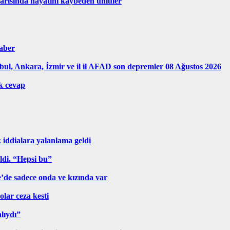
k yarısında hayatını kaybeden ünlüler
aber
ul, Ankara, İzmir ve il il AFAD son depremler 08 Ağustos 2026
k cevap
ddialara yalanlama geldi
ldi. “Hepsi bu”
ye’de sadece onda ve kızında var
lar ceza kesti
alıydı”