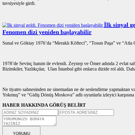
tavsiyesiyle girdi.
İlk sinyal ge
Fenomen dizi yeniden başlayabilir
Sunal ve Göktay 1976’da “Meraklı Köfteci”, “Tosun Paşa” ve “Atla Gel
1978’de Sevinç hanım ile evlendi. Zeynep ve Ömer adında 2 evlat sah
Bizimkiler, Yazlıkçılar, Ulan İstanbul gibi onlarca dizide rol aldı. D
Ne tiyatro sahnesinden ne sinemadan ne de seslendirme yapmaktan va
Yokmuş” ve “Gidiş Dönüş Moskova” adlı oyunlarla izleyici karşısına ç
HABER HAKKINDA GÖRÜŞ BELİRT
YORUMU