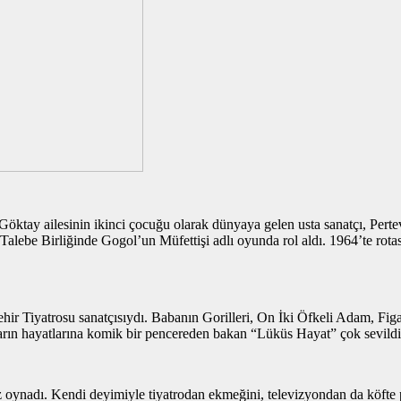
Göktay ailesinin ikinci çocuğu olarak dünyaya gelen usta sanatçı, Perte
 Talebe Birliğinde Gogol’un Müfettişi adlı oyunda rol aldı. 1964’te r
ehir Tiyatrosu sanatçısıydı. Babanın Gorilleri, On İki Öfkeli Adam, Fig
arın hayatlarına komik bir pencereden bakan “Lüküs Hayat” çok sevildi
z oynadı. Kendi deyimiyle tiyatrodan ekmeğini, televizyondan da köft