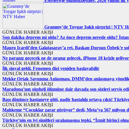
Eserleriyle ölümsüzleştiler. 2026 yılının il
Grammy’de Toygar Işıklı sürprizi | NTV H
GÜNLÜK HABER AKIŞI
Son dakika deprem mi oldu? Az önce deprem nerede oldu? İstanb
GÜNLÜK HABER AKIŞI
Mauro Icardi’den Galatasaray’a ret. Başkan Dursun Özbek’e şo
GÜNLÜK HABER AKIŞI
Ne paranız geçecek ne de sıranız gelecek. iPhone 18 krizle geliyor
GÜNLÜK HABER AKIŞI
İlk sinyal geldi. Fenomen dizi yeniden başlayabilir
GÜNLÜK HABER AKIŞI
Mekke Ortak Savunma Anlaşması. DMM’den anlaşmaya yönelik i
GÜNLÜK HABER AKIŞI
Maradona’nın şüpheli ölümüne dair davada son sözleri servis edi
GÜNLÜK HABER AKIŞI
Başı dönünce hastaneye gitti, nadir hastalığı ortaya çıktı! Türki
GÜNLÜK HABER AKIŞI
Mahkeme “Çocuklar zarar görüyor” dedi, Meta’ya 567 milyon do
GÜNLÜK HABER AKIŞI
Türkiye’nin en iyi simitleri sıralamasına tepki. “İzmit birinci olm
GÜNLÜK HABER AKIŞI