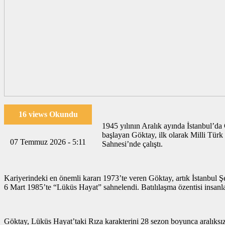
16 views Okundu
1945 yılının Aralık ayında İstanbul’da 
başlayan Göktay, ilk olarak Milli Türk
07 Temmuz 2026 - 5:11
Sahnesi’nde çalıştı.
Kariyerindeki en önemli kararı 1973’te veren Göktay, artık İstanbul Ş
6 Mart 1985’te “Lüküs Hayat” sahnelendi. Batılılaşma özentisi insanl
Göktay, Lüküs Hayat’taki Rıza karakterini 28 sezon boyunca aralıksı