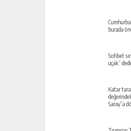
Cumhurbaşk
burada önc
Sohbet sır
uçak.” dedi
Katar tara
değerinde
Saray”a d
Trump’ın Tü