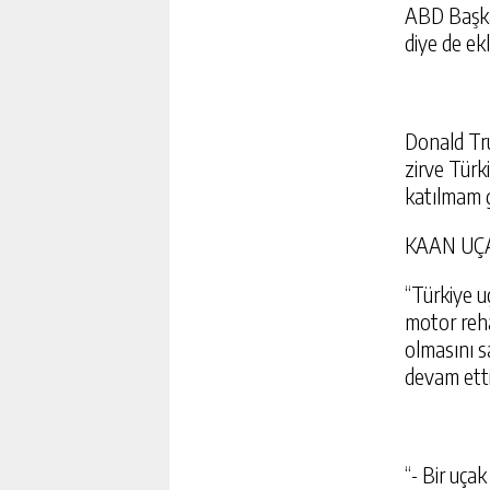
ABD Başkan
diye de ekl
Donald Tru
zirve Türk
katılmam g
KAAN UÇ
“Türkiye uç
motor reha
olmasını s
devam etti
“- Bir uça