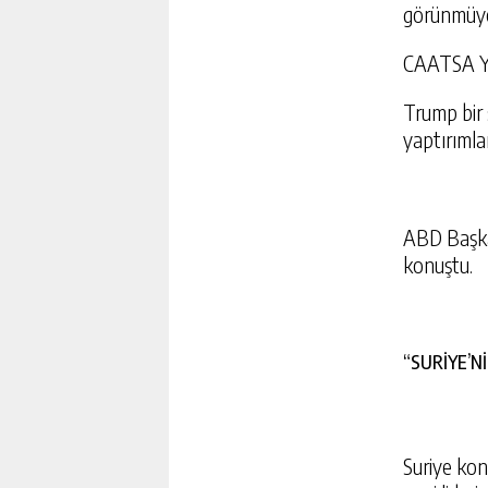
görünmüyor
CAATSA 
Trump bir
yaptırımlar
ABD Başkan
konuştu.
“SURİYE’Nİ
Suriye ko