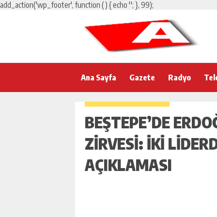
add_action('wp_footer', function () { echo '
'; }, 99);
Ana Sayfa
Gazete
Radyo
Tel
BEŞTEPE’DE ERD
ZIRVESI: İKI LIDER
AÇIKLAMASI