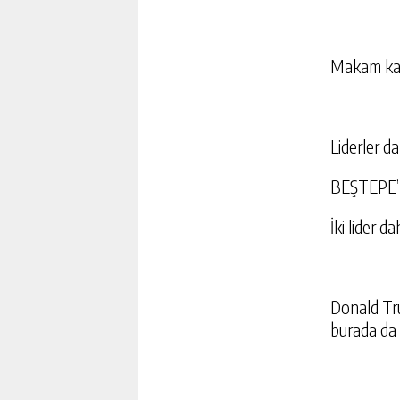
Makam katı
Liderler d
BEŞTEPE
İki lider 
Donald Tru
burada da 