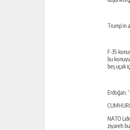
Trump’ın a
F-35 konus
bu konuyu 
beş uçak iç
Erdoğan, 
CUMHURB
NATO Lider
ziyareti b