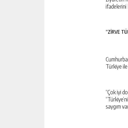
ifadelerini
“ZİRVE T
Cumhurbaş
Türkiye ile
“Çok iyi d
“Türkiye’n
saygım var