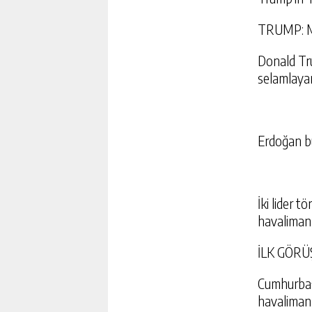
TRUMP: 
Donald Tr
selamlayar
Erdoğan bu
İki lider t
havaliman
İLK GÖR
Cumhurbaş
havalimanı