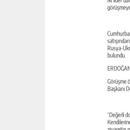
görüşmeye 
Cumhurbaş
satışından
Rusya-Ukr
bulundu.
ERDOĞAN:
Görüşme ö
Başkanı D
“Değerli d
Kendilerin
ziyaretin 