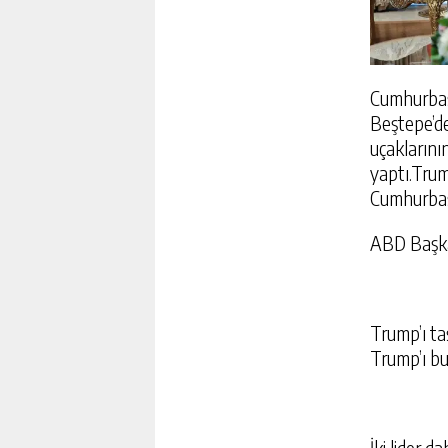
15:39
Cumhurbaş
Beştepe’de
uçaklarını
yaptı.Trum
Cumhurbaşk
ABD Başkan
Trump’ı ta
Trump’ı b
GÜNÜN SPOR SAYFALARI
ÇIKANLAR (8 AĞUSTOS 2
HABERLERI)
GÜNLÜK HABER AK
İki lider 