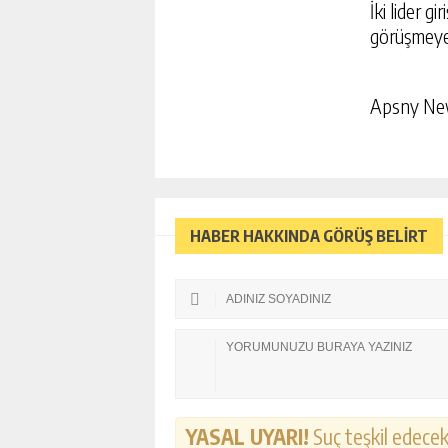
İki lider 
görüşmeye 
Apsny N
HABER HAKKINDA GÖRÜŞ BELİRT
YASAL UYARI!
Suç teşkil edecek,