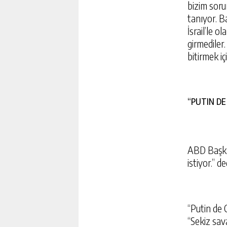
bizim soru
tanıyor. Ba
İsrail’le o
girmediler.
bitirmek iç
“PUTIN DE
ABD Başkan
istiyor.” de
“Putin de
“Sekiz sav