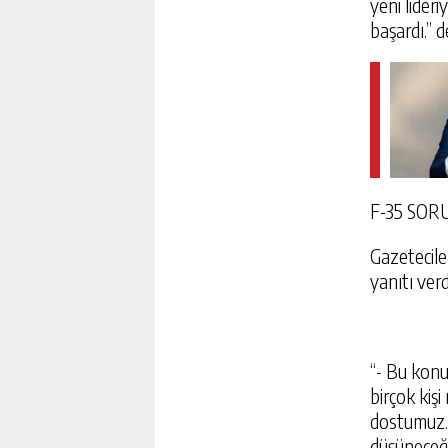
yeni lideriy
başardı.” d
F-35 SOR
Gazetecile
yanıtı verd
“- Bu konud
birçok kiş
dostumuz. 
düşüneceği