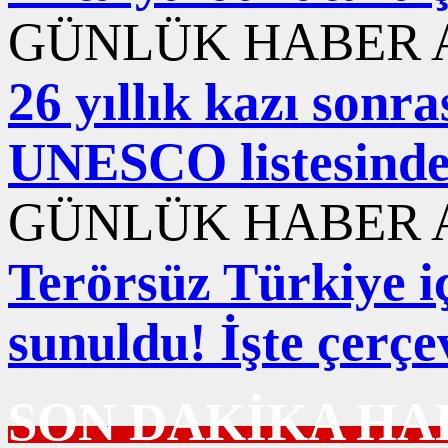
GÜNLÜK HABER A
26 yıllık kazı sonr
UNESCO listesind
GÜNLÜK HABER A
Terörsüz Türkiye iç
sunuldu! İşte çerçe
SON DAKİKA HA