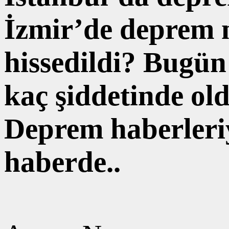
İzmir’de deprem m
hissedildi? Bugü
kaç şiddetinde ol
Deprem haberleriyl
haberde..