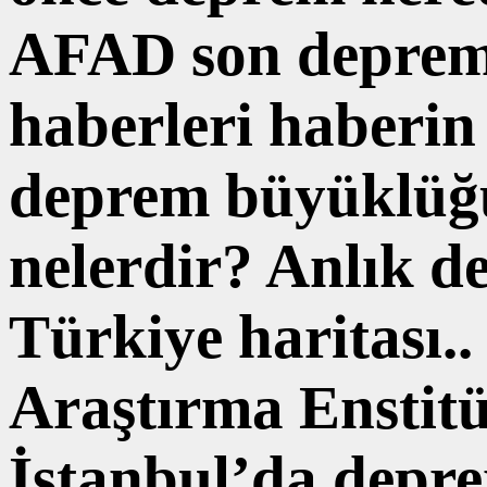
AFAD son depreml
haberleri haberi
deprem büyüklüğü
nelerdir? Anlık d
Türkiye haritası.
Araştırma Enstit
İstanbul’da depr