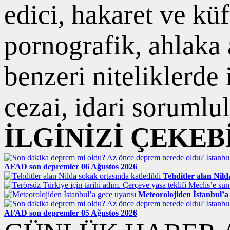
edici, hakaret ve kü
pornografik, ahlaka a
benzeri niteliklerde
cezai, idari sorumlul
İLGİNİZİ ÇEKEB
AFAD son depremler 06 Ağustos 2026
Tehditler alan Nild
Meteorolojiden İstanbul’a 
AFAD son depremler 05 Ağustos 2026