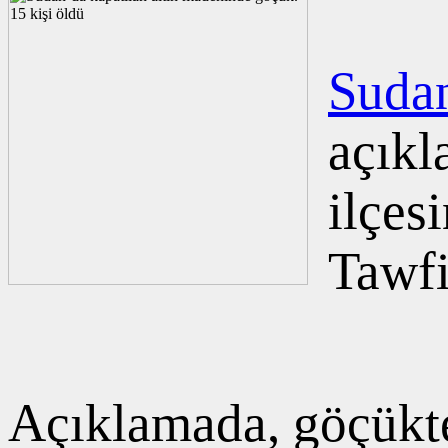
Suda
açıkl
ilçes
Tawf
Açıklamada, göçükte 