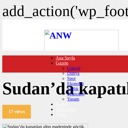
add_action('wp_foote
Ana Sayfa
FOTO GALERİ
Gazete
VIDEO GALERİ
Güncel
TRAFİK DURUMU
Dünya
NÖBETÇİ ECZANELER
Spor
CANLI SONUÇLAR
Sudan’da kapatıl
Ekonomi
HABER GÖNDER
Sağlık
BURÇLAR
Teknoloji
İLETİŞİM
Yaşam
Radyo
Televizyon
17 views
Video