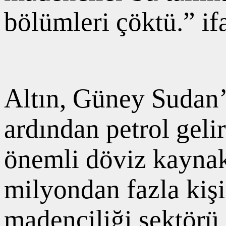
bölümleri çöktü.” ifa
Altın, Güney Sudan’
ardından petrol gel
önemli döviz kaynakl
milyondan fazla kişi
madenciliği sektörü,