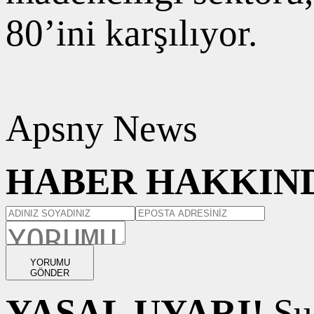
80’ini karşılıyor.
Apsny News
HABER HAKKIND
YORUMU
GÖNDER
YASAL UYARI!
Suç