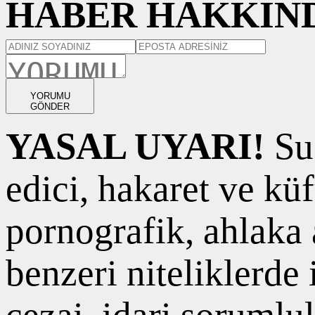
HABER HAKKIND
YORUMU
GÖNDER
YASAL UYARI!
Suç
edici, hakaret ve kü
pornografik, ahlaka a
benzeri niteliklerde
cezai, idari sorumlul