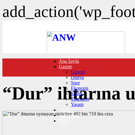
add_action('wp_foote
Ana Sayfa
FOTO GALERİ
Gazete
VIDEO GALERİ
Güncel
TRAFİK DURUMU
Dünya
NÖBETÇİ ECZANELER
Spor
CANLI SONUÇLAR
“Dur” ihtarına u
Ekonomi
HABER GÖNDER
Sağlık
BURÇLAR
Teknoloji
İLETİŞİM
Yaşam
Radyo
Televizyon
Video