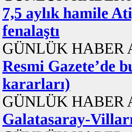
7,5 aylık hamile At
fenalaştı
GÜNLÜK HABER A
Resmi Gazete’de b
kararları)
GÜNLÜK HABER A
Galatasaray-Villarr