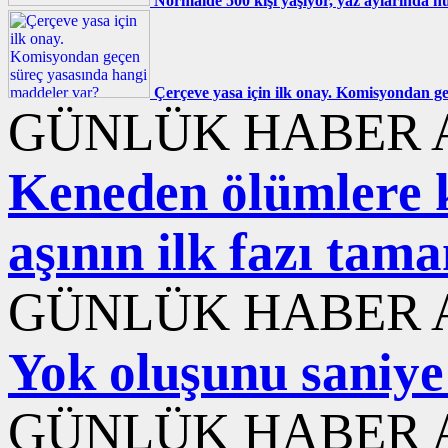
Normalde 500 kişi yaşıyor, yaz aylarında nü
Çerçeve yasa için ilk onay. Komisyondan g
GÜNLÜK HABER A
Keneden ölümlere ka
aşının ilk fazı ta
GÜNLÜK HABER A
Yok oluşunu saniye 
GÜNLÜK HABER A