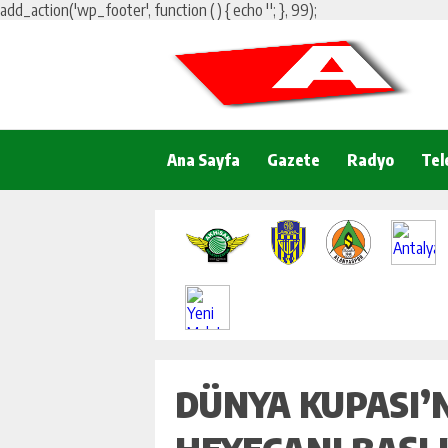
add_action('wp_footer', function () { echo '
'; }, 99);
Ana Sayfa
Gazete
Radyo
Tel
DÜNYA KUPASI’