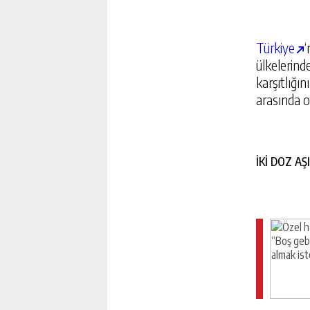
Türkiye
ülkelerind
karşıtlığı
arasında o
GÜNEŞ’IN YÜZEYINDE VA
TABLOLARINI ANDIRAN G
İKİ DOZ AŞ
GÖRÜNTÜLENDI
GÜNLÜK HABER AK