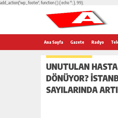
add_action('wp_footer', function () { echo '
'; }, 99);
Ana Sayfa
Gazete
Radyo
Tel
UNUTULAN HASTAL
DÖNÜYOR? İSTANB
SAYILARINDA ARTI