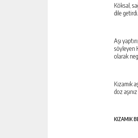
Köksal, sa
dile getirdi.
Aşı yaptır
söyleyen K
olarak neg
Kızamık aş
doz aşınız 
KIZAMIK B