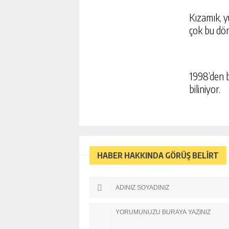
Kızamık, y
çok bu dön
1998’den b
biliniyor.
HABER HAKKINDA GÖRÜŞ BELİRT