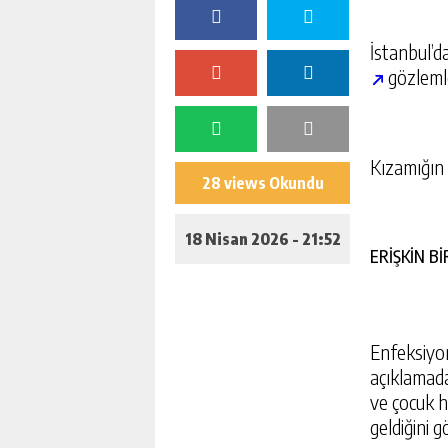
İstanbul’d
gözleml
Kızamığın 
28 views Okundu
18 Nisan 2026 - 21:52
ERİŞKİN B
Enfeksiyon
açıklamada
ve çocuk 
geldiğini g