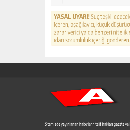
YASAL UYARI!
Suç teşkil edecek,
içeren, aşağılayıcı, küçük düşürücü
zarar verici ya da benzeri nitelik
idari sorumluluk içeriği gönderen k
Sitemizde yayınlanan haberlerin telif hakları gazete ve 