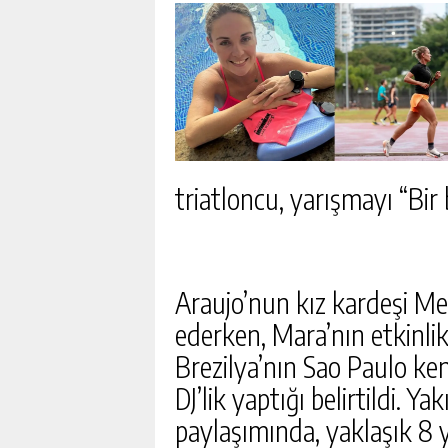
triatloncu, yarışmayı “Bir
Araujo’nun kız kardeşi Mel
ederken, Mara’nın etkinlik
Brezilya’nın Sao Paulo k
DJ’lik yaptığı belirtildi. 
paylaşımında, yaklaşık 8 y
GÜNEŞ’IN YÜZEYINDE VA