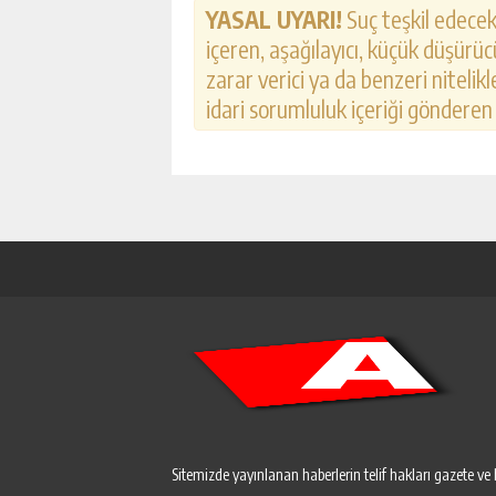
YASAL UYARI!
Suç teşkil edecek,
içeren, aşağılayıcı, küçük düşürücü
zarar verici ya da benzeri nitelik
idari sorumluluk içeriği gönderen k
Sitemizde yayınlanan haberlerin telif hakları gazete ve 