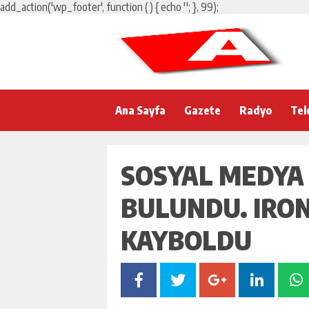
add_action('wp_footer', function () { echo '
'; }, 99);
Ana Sayfa
Gazete
Radyo
Tel
SOSYAL MEDYA
BULUNDU. IRO
KAYBOLDU