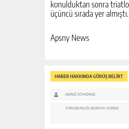
TABLOLARINI ANDIRAN G
konulduktan sonra triatlo
GÖRÜNTÜLENDI
üçüncü sırada yer almıştı.
GÜNLÜK HABER AK
Apsny News
HABER HAKKINDA GÖRÜŞ BELİRT