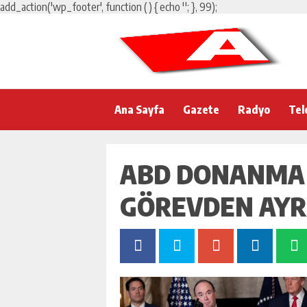
add_action('wp_footer', function () { echo '
'; }, 99);
Ana Sayfa
Gazete
Radyo
Tel
ABD DONANMA 
GÖREVDEN AYR