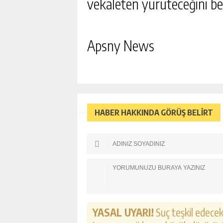
vekaleten yürüteceğini beli
INSANLIK HASTALIKLARA
EDEBILIR
GÜNLÜK HABER AK
Apsny News
HABER HAKKINDA GÖRÜŞ BELİRT
YASAL UYARI!
Suç teşkil edecek,