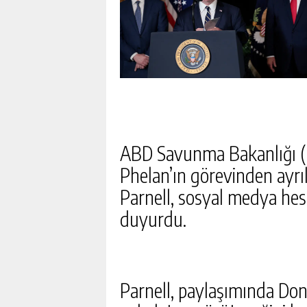
ABD Savunma Bakanlığı (
Phelan’ın görevinden ayrı
Parnell, sosyal medya hes
duyurdu.
Parnell, paylaşımında D
YAPAY ZEKA SENTETIK VI