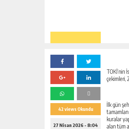
TOKİ’nin İ
çekimleri,
İlk gün şeh
42 views Okundu
tamamlanma
kuralar ya
27 Nisan 2026 - 8:04
alan tüm a