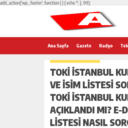
add_action('wp_footer', function () { echo '
'; }, 99);
Ana Sayfa
Gazete
Radyo
Tel
TOKİ İSTANBUL K
VE ISIM LISTESI 
TOKİ İSTANBUL K
AÇIKLANDI MI? E-
LISTESI NASIL SO