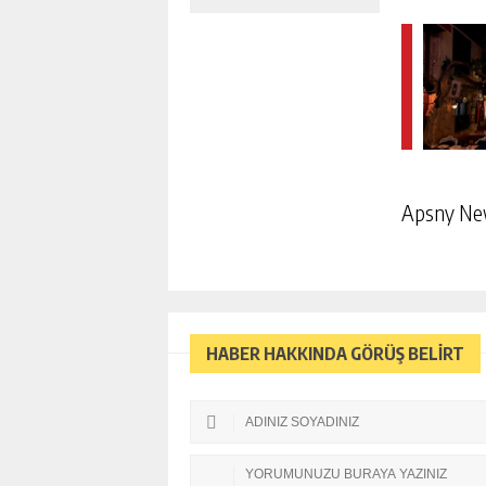
Apsny N
HABER HAKKINDA GÖRÜŞ BELİRT
NE PARANIZ GEÇECEK NE 
GELECEK. IPHONE 18 KRI