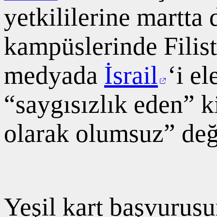
yetkililerine martta 
kampüslerinde Filist
medyada
İsrail
‘i e
“saygısızlık eden” ki
olarak olumsuz” değe
Yeşil kart başvurusu