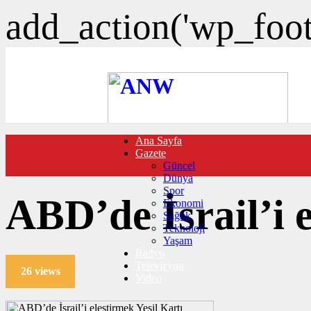
add_action('wp_foote
Ana Sayfa
FOTO GALERİ
Gazete
VIDEO GALERİ
Güncel
TRAFİK DURUMU
Dünya
NÖBETÇİ ECZANELER
Spor
CANLI SONUÇLAR
ABD’de İsrail’i 
Ekonomi
HABER GÖNDER
Sağlık
BURÇLAR
Teknoloji
İLETİŞİM
Yaşam
Radyo
Televizyon
26 views
Video