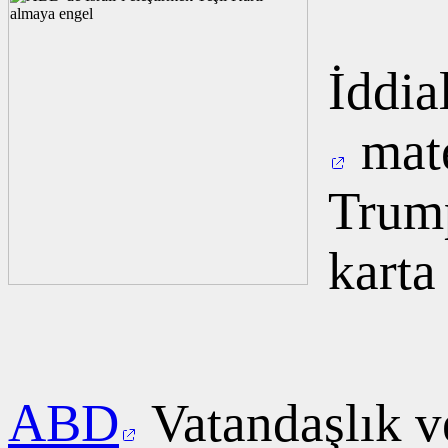
İddia
mate
Trump
karta
ABD
Vatandaşlık 