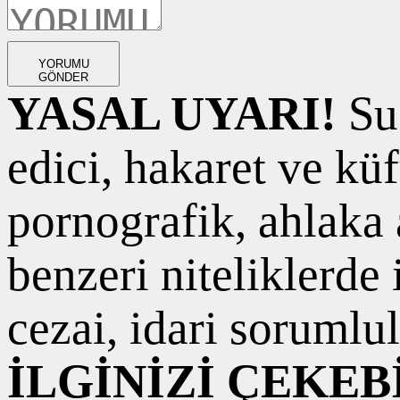
YORUMU
GÖNDER
YASAL UYARI!
Suç
edici, hakaret ve kü
pornografik, ahlaka a
benzeri niteliklerde
cezai, idari sorumlul
İLGİNİZİ ÇEKEB